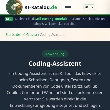
KI-Katalog
.de
🌐
DE
▾
KI ohne Cloud:
Self-Hosting-Tutorials
— Ollama, Stable Diffusion,
NEU
Tabby & Whisper lokal betreiben
Startseite
›
KI-Glossar
›
Coding-Assistent
Anwendung
Coding-Assistent
Ein Coding-Assistent ist ein KI-Tool, das Entwickler
beim Schreiben, Debuggen, Testen und
Dokumentieren von Code unterstützt. GitHub
Copilot, Cursor und Windsurf sind die bekanntesten
Vertreter. Sie werden direkt in die
Entwicklungsumgebung integriert und schlagen