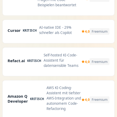
Beispielen beantwortet
AI-native IDE - 29%
Cursor
KRITISCH
4,0
Freemium
schneller als Copilot
Self-hosted KI-Code-
Assistent für
Refact.ai
KRITISCH
4,0
Freemium
datensensible Teams
AWS KI-Coding-
Assistent mit tiefster
Amazon Q
AWS-Integration und
KRITISCH
4,0
Freemium
Developer
autonomem Code-
Refactoring