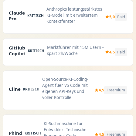
Anthropics leistungsstärkstes
Claude
KI-Modell mit erweitertem
KRITISCH
5,0
Paid
Pro
Kontextfenster
Marktführer mit 15M Usern -
GitHub
KRITISCH
4,5
Paid
Copilot
spart 2h/Woche
Open-Source-KI-Coding-
Agent fuer VS Code mit
Cline
KRITISCH
4,5
Freemium
eigenen API-Keys und
voller Kontrolle
KI-Suchmaschine für
Entwickler: Technische
Phind
KRITISCH
4,5
Freemium
Fragen mit Code-