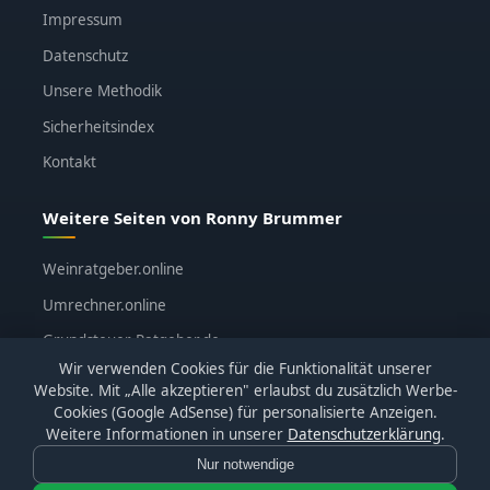
Impressum
Datenschutz
Unsere Methodik
Sicherheitsindex
Kontakt
Weitere Seiten von Ronny Brummer
Weinratgeber.online
Umrechner.online
Grundsteuer-Ratgeber.de
Wir verwenden Cookies für die Funktionalität unserer
ronnybrummer.de
Website. Mit „Alle akzeptieren" erlaubst du zusätzlich Werbe-
Cookies (Google AdSense) für personalisierte Anzeigen.
Weitere Informationen in unserer
Datenschutzerklärung
.
Nur notwendige
© 2026
KI-Katalog.de
· Alle Bewertungen basieren auf
eigenen Tests · Affiliate-Links sind gekennzeichnet