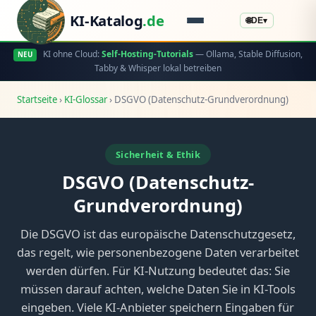
KI-Katalog
.de
🌐
DE
▾
KI ohne Cloud:
Self-Hosting-Tutorials
— Ollama, Stable Diffusion,
NEU
Tabby & Whisper lokal betreiben
Startseite
›
KI-Glossar
›
DSGVO (Datenschutz-Grundverordnung)
Sicherheit & Ethik
DSGVO (Datenschutz-
Grundverordnung)
Die DSGVO ist das europäische Datenschutzgesetz,
das regelt, wie personenbezogene Daten verarbeitet
werden dürfen. Für KI-Nutzung bedeutet das: Sie
müssen darauf achten, welche Daten Sie in KI-Tools
eingeben. Viele KI-Anbieter speichern Eingaben für