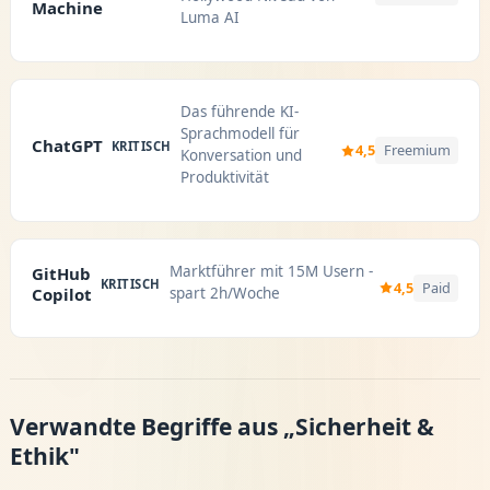
Machine
Luma AI
Das führende KI-
Sprachmodell für
ChatGPT
KRITISCH
4,5
Freemium
Konversation und
Produktivität
Marktführer mit 15M Usern -
GitHub
KRITISCH
4,5
Paid
Copilot
spart 2h/Woche
Verwandte Begriffe aus „Sicherheit &
Ethik"