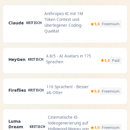
Anthropics KI mit 1M
Token Context und
Claude
KRITISCH
5,0
Freemium
überlegener Coding-
Qualität
4.8/5 - AI Avatars in 175
HeyGen
KRITISCH
5,0
Paid
Sprachen
116 Sprachen! - Besser
Fireflies
KRITISCH
5,0
Freemium
als Otter
Cinematische KI-
Luma
Videogenerierung auf
Dream
KRITISCH
5,0
Freemium
Hollywood-Niveau von