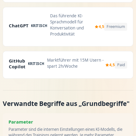
Das führende KI-
Sprachmodell für
ChatGPT
KRITISCH
4,5
Freemium
Konversation und
Produktivität
Marktführer mit 15M Usern -
GitHub
KRITISCH
4,5
Paid
Copilot
spart 2h/Woche
Verwandte Begriffe aus „Grundbegriffe"
Parameter
Parameter sind die internen Einstellungen eines KI-Modells, die
während des Trainings gelernt werden. Je mehr Parameter ...