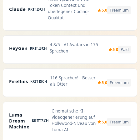
Token Context und
Claude
KRITISCH
5,0
Freemium
überlegener Coding-
Qualität
4.8/5 - AI Avatars in 175
HeyGen
KRITISCH
5,0
Paid
Sprachen
116 Sprachen! - Besser
Fireflies
KRITISCH
5,0
Freemium
als Otter
Cinematische KI-
Luma
Videogenerierung auf
Dream
KRITISCH
5,0
Freemium
Hollywood-Niveau von
Machine
Luma AI