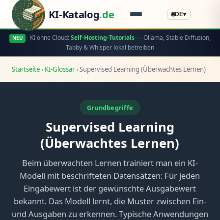
KI-Katalog
.de
🌐
DE
▾
KI ohne Cloud:
Self-Hosting-Tutorials
— Ollama, Stable Diffusion,
NEU
Tabby & Whisper lokal betreiben
Startseite
›
KI-Glossar
›
Supervised Learning (Überwachtes Lernen)
Grundbegriffe
Supervised Learning
(Überwachtes Lernen)
Beim überwachten Lernen trainiert man ein KI-
Modell mit beschrifteten Datensätzen: Für jeden
Eingabewert ist der gewünschte Ausgabewert
bekannt. Das Modell lernt, die Muster zwischen Ein-
und Ausgaben zu erkennen. Typische Anwendungen