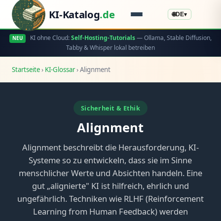
KI-Katalog
.de
🌐
DE
▾
KI ohne Cloud:
Self-Hosting-Tutorials
— Ollama, Stable Diffusion,
NEU
Tabby & Whisper lokal betreiben
Startseite
›
KI-Glossar
›
Alignment
Sicherheit & Ethik
Alignment
Alignment beschreibt die Herausforderung, KI-
Systeme so zu entwickeln, dass sie im Sinne
menschlicher Werte und Absichten handeln. Eine
gut „alignierte" KI ist hilfreich, ehrlich und
ungefährlich. Techniken wie RLHF (Reinforcement
Learning from Human Feedback) werden