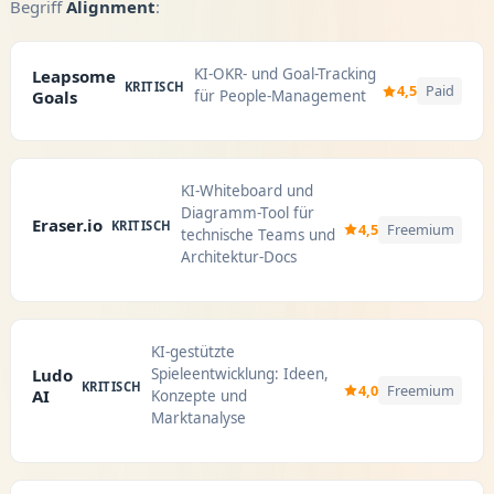
Begriff
Alignment
:
KI-OKR- und Goal-Tracking
Leapsome
KRITISCH
4,5
Paid
Goals
für People-Management
KI-Whiteboard und
Diagramm-Tool für
Eraser.io
KRITISCH
4,5
Freemium
technische Teams und
Architektur-Docs
KI-gestützte
Spieleentwicklung: Ideen,
Ludo
KRITISCH
4,0
Freemium
AI
Konzepte und
Marktanalyse