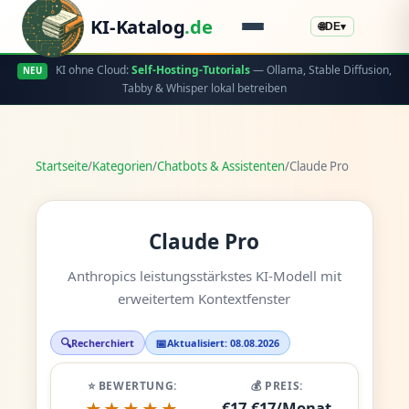
KI-Katalog
.de
🌐
DE
▾
KI ohne Cloud:
Self-Hosting-Tutorials
— Ollama, Stable Diffusion,
NEU
Tabby & Whisper lokal betreiben
Startseite
/
Kategorien
/
Chatbots & Assistenten
/
Claude Pro
Claude Pro
Anthropics leistungsstärkstes KI-Modell mit
erweitertem Kontextfenster
🔍
📅
Recherchiert
Aktualisiert: 08.08.2026
⭐ BEWERTUNG:
💰 PREIS:
€17-€17/Monat
★★★★★