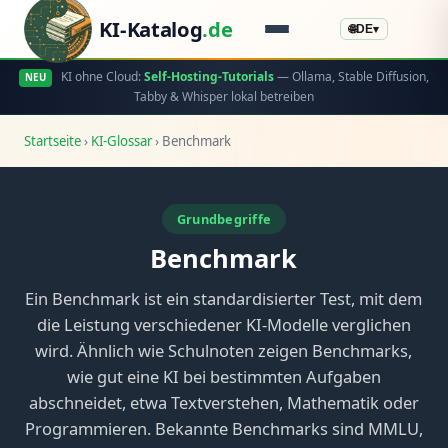
KI-Katalog
.de
🌐
DE
▾
KI ohne Cloud:
Self-Hosting-Tutorials
— Ollama, Stable Diffusion,
NEU
Tabby & Whisper lokal betreiben
Startseite
›
KI-Glossar
›
Benchmark
Grundbegriffe
Benchmark
Ein Benchmark ist ein standardisierter Test, mit dem
die Leistung verschiedener KI-Modelle verglichen
wird. Ähnlich wie Schulnoten zeigen Benchmarks,
wie gut eine KI bei bestimmten Aufgaben
abschneidet, etwa Textverstehen, Mathematik oder
Programmieren. Bekannte Benchmarks sind MMLU,