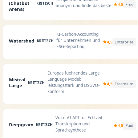
(Chatbot
KRITISCH
4,5
Free
anonym und finde das beste
Arena)
KI-Carbon-Accounting
für Unternehmen und
Watershed
KRITISCH
4,5
Enterprise
ESG-Reporting
Europas fuehrendes Large
Language Model:
Mistral
KRITISCH
4,5
Freemium
Large
leistungsstark und DSGVO-
konform
Voice-AI-API für Echtzeit-
Transkription und
Deepgram
KRITISCH
4,5
Paid
Sprachsynthese