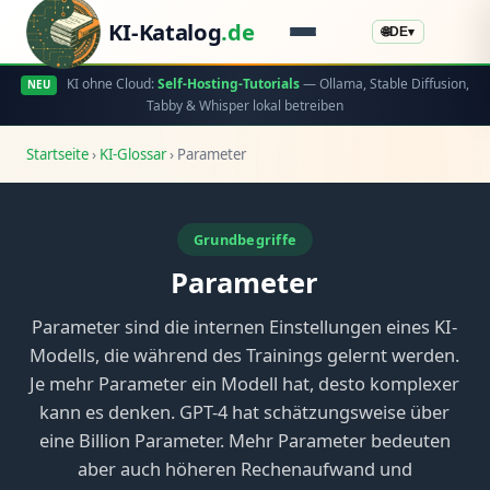
KI-Katalog
.de
🌐
DE
▾
KI ohne Cloud:
Self-Hosting-Tutorials
— Ollama, Stable Diffusion,
NEU
Tabby & Whisper lokal betreiben
Startseite
›
KI-Glossar
›
Parameter
Grundbegriffe
Parameter
Parameter sind die internen Einstellungen eines KI-
Modells, die während des Trainings gelernt werden.
Je mehr Parameter ein Modell hat, desto komplexer
kann es denken. GPT-4 hat schätzungsweise über
eine Billion Parameter. Mehr Parameter bedeuten
aber auch höheren Rechenaufwand und