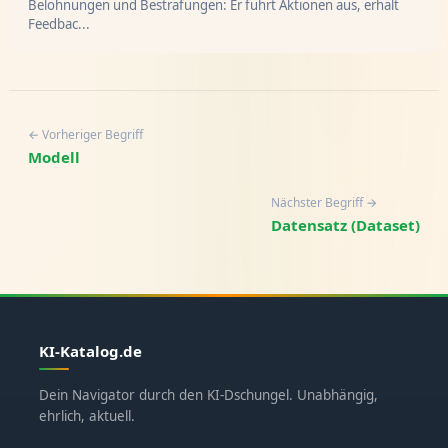
Belohnungen und Bestrafungen: Er führt Aktionen aus, erhält
Feedbac...
← Vorheriger Begriff
Modell
Nächster Begriff →
Datensatz (Dataset)
KI-Katalog.de
Dein Navigator durch den KI-Dschungel. Unabhängig,
ehrlich, aktuell.