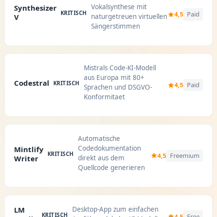
Vokalsynthese mit
Synthesizer
KRITISCH
4,5
Paid
V
naturgetreuen virtuellen
Sängerstimmen
Mistrals Code-KI-Modell
aus Europa mit 80+
Codestral
KRITISCH
4,5
Paid
Sprachen und DSGVO-
Konformitaet
Automatische
Codedokumentation
Mintlify
KRITISCH
4,5
Freemium
Writer
direkt aus dem
Quellcode generieren
Desktop-App zum einfachen
LM
KRITISCH
4,5
Free