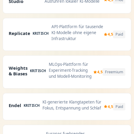
Studio
Ausführen lokaler KI-Modelle
API-Plattform für tausende
KI-Modelle ohne eigene
Replicate
KRITISCH
4,5
Paid
Infrastruktur
MLOps-Plattform für
Weights
Experiment-Tracking
KRITISCH
4,5
Freemium
& Biases
und Modell-Monitoring
KI-generierte Klangtapeten für
Endel
KRITISCH
4,5
Paid
Fokus, Entspannung und Schlaf
Europas fuehrendes