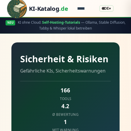
KI-Katalog
.de
🌐
DE
▾
KI ohne Cloud:
Self-Hosting-Tutorials
— Ollama, Stable Diffusion,
NEU
Tabby & Whisper lokal betreiben
Sicherheit & Risiken
Gefährliche KIs, Sicherheitswarnungen
166
TOOLS
4.2
Ø BEWERTUNG
1
MIT WARNUNG