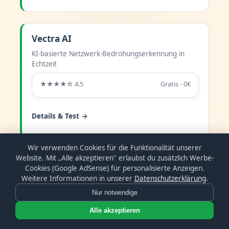
Vectra AI
KI-basierte Netzwerk-Bedrohungserkennung in
Echtzeit
★★★★☆ 4.5
Gratis - 0€
Details & Test →
Wir verwenden Cookies für die Funktionalität unserer
Website. Mit „Alle akzeptieren" erlaubst du zusätzlich Werbe-
Wiz
Cookies (Google AdSense) für personalisierte Anzeigen.
Weitere Informationen in unserer
Datenschutzerklärung
.
Cloud-Sicherheitsplattform mit KI-gestütztem
Risikomanagement
Nur notwendige
★★★★☆ 4.5
Gratis - 0€
Alle akzeptieren