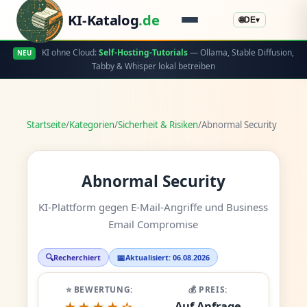
KI-Katalog
.de
🌐
DE
▾
KI ohne Cloud:
Self-Hosting-Tutorials
— Ollama, Stable Diffusion,
NEU
Tabby & Whisper lokal betreiben
Startseite
/
Kategorien
/
Sicherheit & Risiken
/
Abnormal Security
Abnormal Security
KI-Plattform gegen E-Mail-Angriffe und Business
Email Compromise
🔍
📅
Recherchiert
Aktualisiert: 06.08.2026
⭐ BEWERTUNG:
💰 PREIS:
Auf Anfrage
★★★★☆