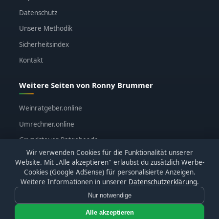
Datenschutz
Unsere Methodik
Sicherheitsindex
Kontakt
Weitere Seiten von Ronny Brummer
Weinratgeber.online
Umrechner.online
Grundsteuer-Ratgeber.de
Wir verwenden Cookies für die Funktionalität unserer
ronnybrummer.de
Website. Mit „Alle akzeptieren" erlaubst du zusätzlich Werbe-
Cookies (Google AdSense) für personalisierte Anzeigen.
Weitere Informationen in unserer
Datenschutzerklärung
.
Nur notwendige
© 2026
KI-Katalog.de
· Alle Bewertungen basieren auf
eigenen Tests · Affiliate-Links sind gekennzeichnet
Alle akzeptieren