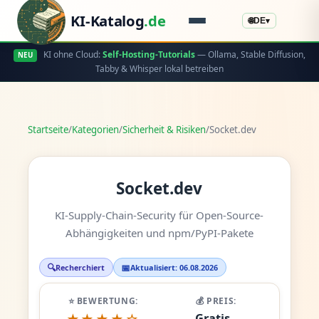
KI-Katalog
.de
🌐
DE
▾
KI ohne Cloud:
Self-Hosting-Tutorials
— Ollama, Stable Diffusion,
NEU
Tabby & Whisper lokal betreiben
Startseite
/
Kategorien
/
Sicherheit & Risiken
/
Socket.dev
Socket.dev
KI-Supply-Chain-Security für Open-Source-
Abhängigkeiten und npm/PyPI-Pakete
🔍
📅
Recherchiert
Aktualisiert: 06.08.2026
⭐ BEWERTUNG:
💰 PREIS:
Gratis -
★★★★☆