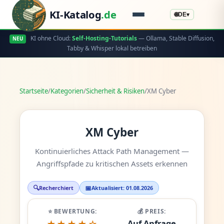
KI-Katalog
.de
🌐
DE
▾
KI ohne Cloud:
Self-Hosting-Tutorials
— Ollama, Stable Diffusion,
NEU
Tabby & Whisper lokal betreiben
Startseite
/
Kategorien
/
Sicherheit & Risiken
/
XM Cyber
XM Cyber
Kontinuierliches Attack Path Management —
Angriffspfade zu kritischen Assets erkennen
🔍
📅
Recherchiert
Aktualisiert: 01.08.2026
⭐ BEWERTUNG:
💰 PREIS:
Auf Anfrage
★★★★☆