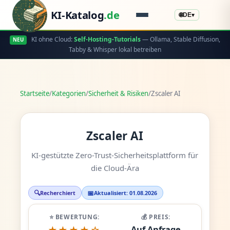
KI-Katalog
.de
🌐
DE
▾
KI ohne Cloud:
Self-Hosting-Tutorials
— Ollama, Stable Diffusion,
NEU
Tabby & Whisper lokal betreiben
Startseite
/
Kategorien
/
Sicherheit & Risiken
/
Zscaler AI
Zscaler AI
KI-gestützte Zero-Trust-Sicherheitsplattform für
die Cloud-Ära
🔍
📅
Recherchiert
Aktualisiert: 01.08.2026
⭐ BEWERTUNG:
💰 PREIS:
Auf Anfrage
★★★★☆