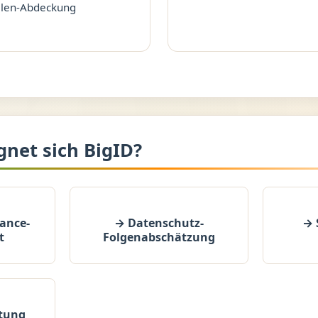
llen-Abdeckung
gnet sich BigID?
ance-
→ Datenschutz-
→ 
t
Folgenabschätzung
tung