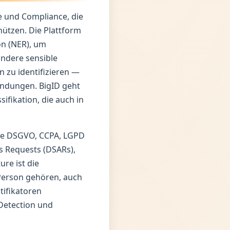
e und Compliance, die
hützen. Die Plattform
on (NER), um
ndere sensible
 zu identifizieren —
endungen. BigID geht
ifikation, die auch in
wie DSGVO, CCPA, LGPD
s Requests (DSARs),
re ist die
 Person gehören, auch
ifikatoren
 Detection und