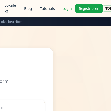
Lokale
Blog
Tutorials
Login
Registrieren
🌐
D
KI
 lokal betreiben
form
FE: