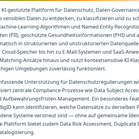
e KI-gestützte Plattform für Datenschutz, Daten-Governanc
e sensiblen Daten zu entdecken, zu klassifizieren und zu sc
e Machine-Learning-Algorithmen und Named Entity Recogniti
n (PII), geschützte Gesundheitsinformationen (PHI) und a
tisch in strukturierten und unstrukturierten Datenquellen
Cloud-Speicher bis hin zu E-Mail-Systemen und SaaS-Anw
Matching-Ansätze hinaus und nutzt kontextsensitive KI-Klass
higen Umgebungen zuverlässig funktioniert.
umfassende Unterstützung für Datenschutzregulierungen 
siert zentrale Compliance-Prozesse wie Data Subject Acces
 Aufbewahrungsfristen-Management. Ein besonderes Featu
 BigID kann identifizieren, welche Datensätze zu derselben
edene Systeme verstreut sind — ohne auf gemeinsame Ident
e Plattform bietet zudem Data Risk Assessment, Duplicate
atalogisierung.