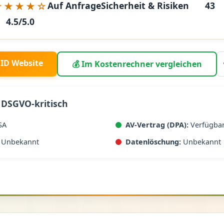
★★★★☆
Auf Anfrage
Sicherheit & Risiken
43
4.5/5.0
igID Website
💰 Im Kostenrechner vergleichen
 DSGVO-kritisch
SA
AV-Vertrag (DPA):
Verfügba
Unbekannt
Datenlöschung:
Unbekannt