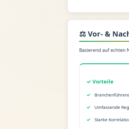
⚖️ Vor- & Nac
Basierend auf echten 
✓ Vorteile
Branchenführend
Umfassende Regu
Starke Korrelati