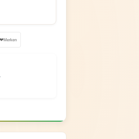
❤
Merken
r