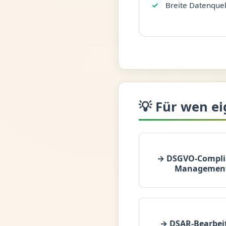
Breite Datenque
💡 Für wen ei
→ DSGVO-Compli
Managemen
→ DSAR-Bearbei