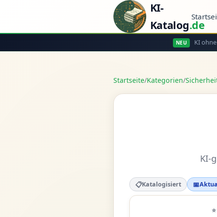
KI-
Startse
Katalog
.de
KI ohne
NEU
Startseite
/
Kategorien
/
Sicherhei
KI-
📋
📅
Katalogisiert
Aktua
⭐