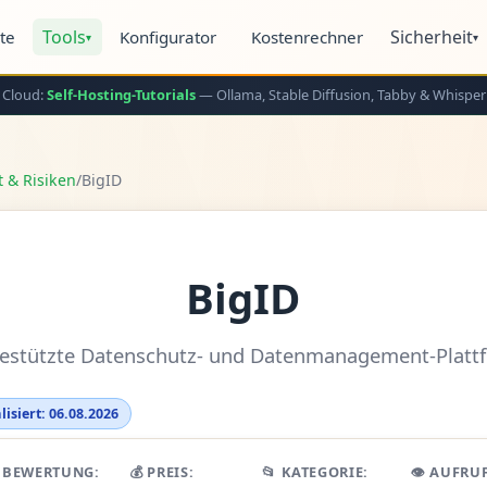
Tools
Sicherheit
ite
Konfigurator
Kostenrechner
▾
▾
 Cloud:
Self-Hosting-Tutorials
— Ollama, Stable Diffusion, Tabby & Whisper
t & Risiken
/
BigID
BigID
gestützte Datenschutz- und Datenmanagement-Platt
lisiert: 06.08.2026
 BEWERTUNG:
💰 PREIS:
📂 KATEGORIE:
👁️ AUFRU