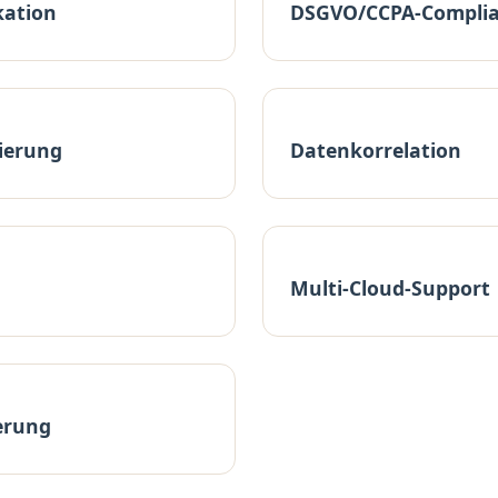
kation
DSGVO/CCPA-Compli
ierung
Datenkorrelation
Multi-Cloud-Support
erung