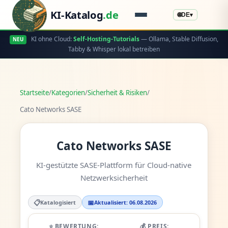
KI-Katalog
.de
🌐
DE
▾
KI ohne Cloud:
Self-Hosting-Tutorials
— Ollama, Stable Diffusion,
NEU
Tabby & Whisper lokal betreiben
Startseite
/
Kategorien
/
Sicherheit & Risiken
/
Cato Networks SASE
Cato Networks SASE
KI-gestützte SASE-Plattform für Cloud-native
Netzwerksicherheit
📋
📅
Katalogisiert
Aktualisiert: 06.08.2026
⭐ BEWERTUNG:
💰 PREIS: