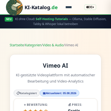
KI-Katalog
.de
🌐
DE
▾
KI ohne Cloud:
Self-Hosting-Tutorials
— Ollama, Stable Diffusion,
NEU
Tabby & Whisper lokal betreiben
Startseite
/
Kategorien
/
Video & Audio
/
Vimeo AI
Vimeo AI
KI-gestützte Videoplattform mit automatischer
Bearbeitung und Video-Analytics
📋
📅
Katalogisiert
Aktualisiert: 05.08.2026
⭐ BEWERTUNG:
💰 PREIS:
Gratis -
★★★★☆