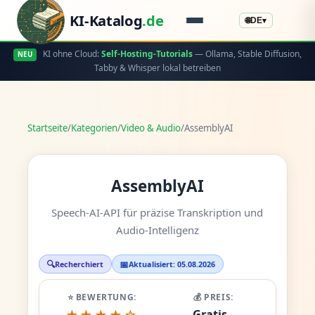
KI-Katalog
.de
🌐
DE
▾
KI ohne Cloud:
Self-Hosting-Tutorials
— Ollama, Stable Diffusion,
NEU
Tabby & Whisper lokal betreiben
Startseite
/
Kategorien
/
Video & Audio
/
AssemblyAI
AssemblyAI
Speech-AI-API für präzise Transkription und
Audio-Intelligenz
🔍
📅
Recherchiert
Aktualisiert: 05.08.2026
⭐ BEWERTUNG:
💰 PREIS:
Gratis -
★★★★☆