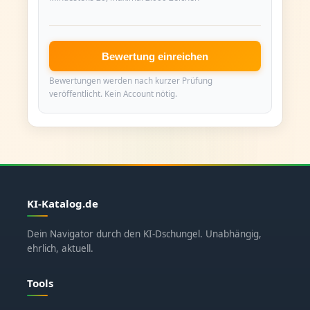
Bewertung einreichen
Bewertungen werden nach kurzer Prüfung
veröffentlicht. Kein Account nötig.
KI-Katalog.de
Dein Navigator durch den KI-Dschungel. Unabhängig,
ehrlich, aktuell.
Tools