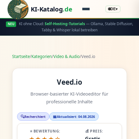
KI-Katalog
.de
🌐
DE
▾
KI ohne Cloud:
Self-Hosting-Tutorials
— Ollama, Stable Diffusion,
NEU
Tabby & Whisper lokal betreiben
Startseite
/
Kategorien
/
Video & Audio
/
Veed.io
Veed.io
Browser-basierter KI-Videoeditor für
professionelle Inhalte
🔍
📅
Recherchiert
Aktualisiert: 04.08.2026
⭐ BEWERTUNG:
💰 PREIS:
Gratis -
★★★★☆