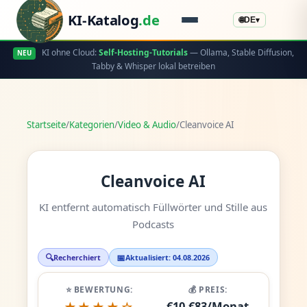
KI-Katalog
.de
🌐
DE
▾
KI ohne Cloud:
Self-Hosting-Tutorials
— Ollama, Stable Diffusion,
NEU
Tabby & Whisper lokal betreiben
Startseite
/
Kategorien
/
Video & Audio
/
Cleanvoice AI
Cleanvoice AI
KI entfernt automatisch Füllwörter und Stille aus
Podcasts
🔍
📅
Recherchiert
Aktualisiert: 04.08.2026
⭐ BEWERTUNG:
💰 PREIS:
€10-€83/Monat
★★★★☆