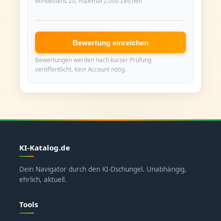
Mindestens 20, maximal 2.000 Zeichen
Bewertung einreichen
Bewertungen werden nach kurzer Prüfung
veröffentlicht. Kein Account nötig.
KI-Katalog.de
Dein Navigator durch den KI-Dschungel. Unabhängig,
ehrlich, aktuell.
Tools