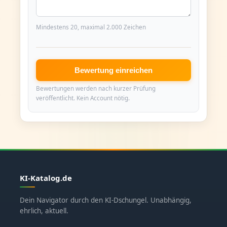
Mindestens 20, maximal 2.000 Zeichen
Bewertung einreichen
Bewertungen werden nach kurzer Prüfung
veröffentlicht. Kein Account nötig.
KI-Katalog.de
Dein Navigator durch den KI-Dschungel. Unabhängig,
ehrlich, aktuell.