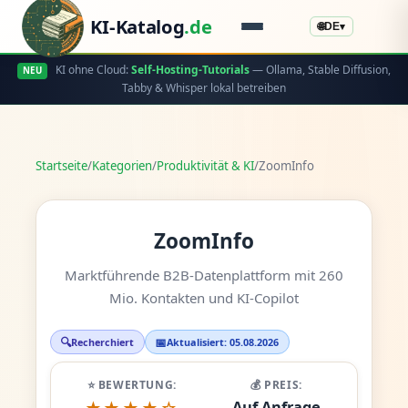
KI-Katalog
.de
🌐
DE
▾
KI ohne Cloud:
Self-Hosting-Tutorials
— Ollama, Stable Diffusion,
NEU
Tabby & Whisper lokal betreiben
Startseite
/
Kategorien
/
Produktivität & KI
/
ZoomInfo
ZoomInfo
Marktführende B2B-Datenplattform mit 260
Mio. Kontakten und KI-Copilot
🔍
📅
Recherchiert
Aktualisiert: 05.08.2026
⭐ BEWERTUNG:
💰 PREIS:
Auf Anfrage
★★★★☆