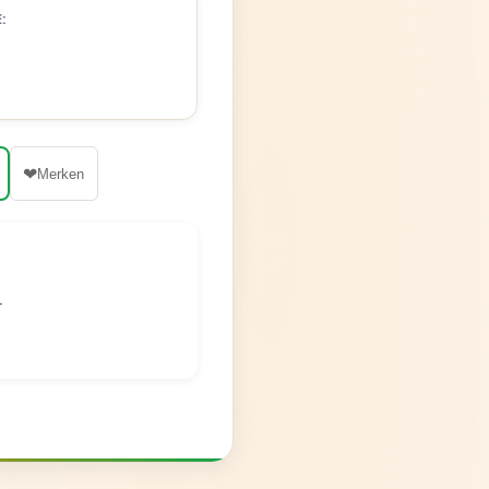
:
❤
Merken
r