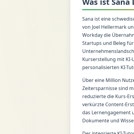
Was ist Sana 
Sana ist eine schwedi
von Joel Hellermark u
Workday die Übernahme 
Startups und Beleg für
Unternehmenslandschaf
Kurserstellung mit K
personalisierten KI-Tut
Über eine Million Nut
Zeitersparnisse sind 
reduzierte die Kurs-Er
verkürzte Content-Erst
das Lernengagement um
Dokumente und Wisse
Der integrierte KI-Tut