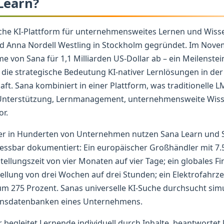
Learn?
sche KI-Plattform für unternehmensweites Lernen und Wi
nd Anna Nordell Westling in Stockholm gegründet. Im Nove
von Sana für 1,1 Milliarden US-Dollar ab – ein Meilenstein
 die strategische Bedeutung KI-nativer Lernlösungen in der
t. Sana kombiniert in einer Plattform, was traditionelle 
I-Unterstützung, Lernmanagement, unternehmensweite Wis
or.
zer in Hunderten von Unternehmen nutzen Sana Learn und 
messbar dokumentiert: Ein europäischer Großhändler mit 7.
stellungszeit von vier Monaten auf vier Tage; ein globales
ellung von drei Wochen auf drei Stunden; ein Elektrofahrze
 275 Prozent. Sanas universelle KI-Suche durchsucht simul
nsdatenbanken eines Unternehmens.
or begleitet Lernende individuell durch Inhalte, beantworte