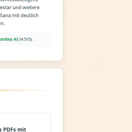
estar und weitere
ana mit deutlich
n.
onday AI
(4.5/5).
s PDFs mit