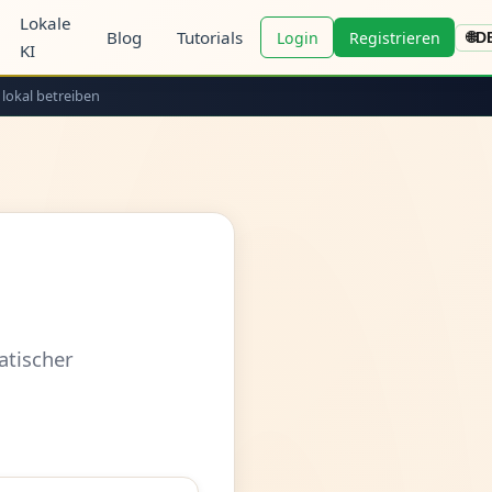
Lokale
Blog
Tutorials
Login
Registrieren
🌐
D
KI
 lokal betreiben
atischer