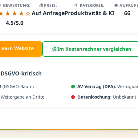
⭐ BEWERTUNG:
💰 PREIS:
📂 KATEGORIE:
👁️ AUFRUFE
★★★★☆
Auf Anfrage
Produktivität & KI
66
4.5/5.0
 Learn Website
💰 Im Kostenrechner vergleichen
 DSGVO-kritisch
U (DSGVO-Raum)
AV-Vertrag (DPA):
Verfügba
Weitergabe an Dritte
Datenlöschung:
Unbekannt