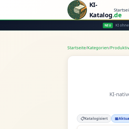
KI-
Startse
Katalog
.de
KI ohne
NEU
Startseite
/
Kategorien
/
Produktiv
KI-nati
📋
📅
Katalogisiert
Aktua