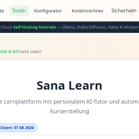
Tools
Sicherheit
ite
Konfigurator
Kostenrechner
▾
▾
 Cloud:
Self-Hosting-Tutorials
— Ollama, Stable Diffusion, Tabby & Whisper
ität & KI
/
Sana Learn
Sana Learn
ve Lernplattform mit personalem KI-Tutor und autom
Kurserstellung
lisiert: 07.08.2026