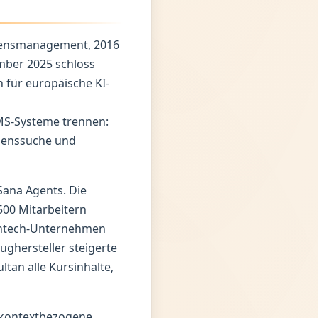
ssensmanagement, 2016
mber 2025 schloss
 für europäische KI-
LMS-Systeme trennen:
senssuche und
Sana Agents. Die
500 Mitarbeitern
 Fintech-Unternehmen
ughersteller steigerte
tan alle Kursinhalte,
t kontextbezogene