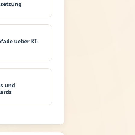
rsetzung
fade ueber KI-
cs und
ards