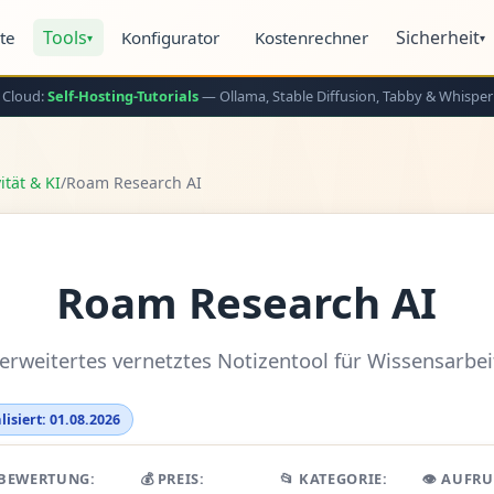
Tools
Sicherheit
ite
Konfigurator
Kostenrechner
▾
▾
 Cloud:
Self-Hosting-Tutorials
— Ollama, Stable Diffusion, Tabby & Whisper
ität & KI
/
Roam Research AI
Roam Research AI
-erweitertes vernetztes Notizentool für Wissensarbei
lisiert: 01.08.2026
 BEWERTUNG:
💰 PREIS:
📂 KATEGORIE:
👁️ AUFRU