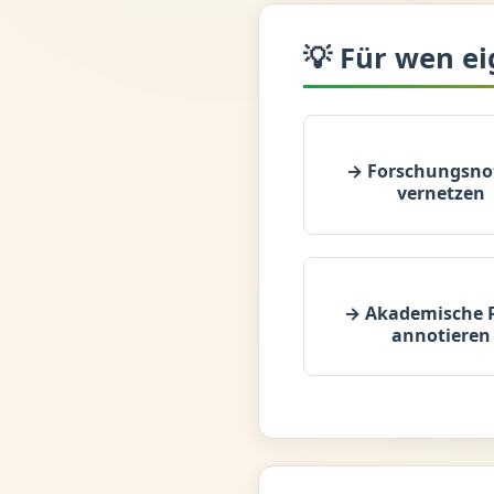
💡 Für wen e
→ Forschungsno
vernetzen
→ Akademische 
annotieren