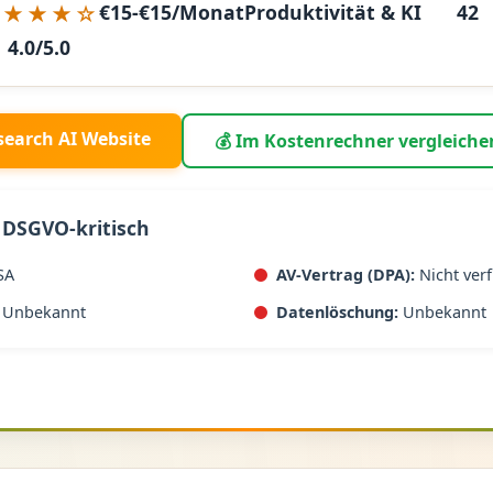
★★★★☆
€15-€15/Monat
Produktivität & KI
42
4.0/5.0
search AI Website
💰 Im Kostenrechner vergleiche
 DSGVO-kritisch
SA
AV-Vertrag (DPA):
Nicht ver
Unbekannt
Datenlöschung:
Unbekannt