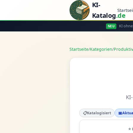
KI-
Startse
Katalog
.de
KI ohne
NEU
Startseite
/
Kategorien
/
Produktiv
KI
📋
📅
Katalogisiert
Aktua
⭐