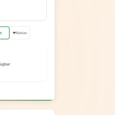
n
❤
Merken
fügbar