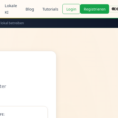
Lokale
Blog
Tutorials
Login
Registrieren
🌐
D
KI
 lokal betreiben
ter
FE: