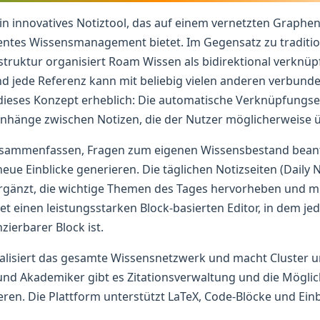
in innovatives Notiztool, das auf einem vernetzten Graphen
gentes Wissensmanagement bietet. Im Gegensatz zu traditio
truktur organisiert Roam Wissen als bidirektional verknü
d jede Referenz kann mit beliebig vielen anderen verbunde
dieses Konzept erheblich: Die automatische Verknüpfungser
hänge zwischen Notizen, die der Nutzer möglicherweise ü
zusammenfassen, Fragen zum eigenen Wissensbestand bean
ue Einblicke generieren. Die täglichen Notizseiten (Daily
ergänzt, die wichtige Themen des Tages hervorheben und mi
t einen leistungsstarken Block-basierten Editor, in dem jed
zierbarer Block ist.
alisiert das gesamte Wissensnetzwerk und macht Cluster un
 und Akademiker gibt es Zitationsverwaltung und die Mögli
eren. Die Plattform unterstützt LaTeX, Code-Blöcke und Ein