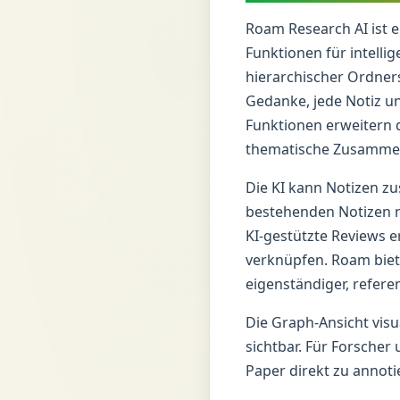
Roam Research AI ist e
Funktionen für intelli
hierarchischer Ordners
Gedanke, jede Notiz un
Funktionen erweitern 
thematische Zusammen
Die KI kann Notizen 
bestehenden Notizen ne
KI-gestützte Reviews 
verknüpfen. Roam biete
eigenständiger, referen
Die Graph-Ansicht visu
sichtbar. Für Forscher
Paper direkt zu annoti