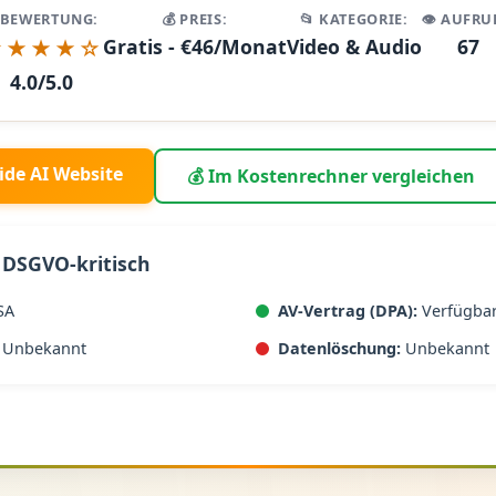
 BEWERTUNG:
💰 PREIS:
📂 KATEGORIE:
👁️ AUFRU
★★★★☆
Gratis - €46/Monat
Video & Audio
67
4.0/5.0
side AI Website
💰 Im Kostenrechner vergleichen
 DSGVO-kritisch
SA
AV-Vertrag (DPA):
Verfügba
Unbekannt
Datenlöschung:
Unbekannt