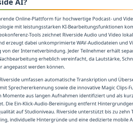
side AI?
führende Online-Plattform für hochwertige Podcast- und Vi
logie mit leistungsstarken KI-Bearbeitungsfunktionen kom
okonferenz-Tools zeichnet Riverside Audio und Video lokal
nd erzeugt dabei unkomprimierte WAV-Audiodateien und Vi
 von der Internetverbindung. Jeder Teilnehmer erhält sepa
achbearbeitung erheblich vereinfacht, da Lautstärke, Schni
her angepasst werden können.
 Riverside umfassen automatische Transkription und Übers
mit Sprechererkennung sowie die innovative Magic Clips-Fu
 Momente aus langen Aufnahmen identifiziert und als kurze,
et. Die Ein-Klick-Audio-Bereinigung entfernt Hintergrundg
alität auf Studioniveau. Riverside unterstützt bis zu zehn 
ing, individuelle Hintergründe und eine dedizierte mobile