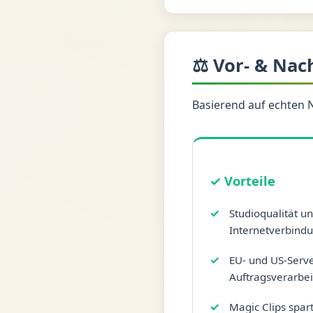
⚖️ Vor- & Nac
Basierend auf echten 
✓ Vorteile
Studioqualität u
Internetverbind
EU- und US-Serv
Auftragsverarbe
Magic Clips spart