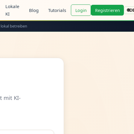
Lokale
Blog
Tutorials
Login
Registrieren
🌐
D
KI
 lokal betreiben
 mit KI-