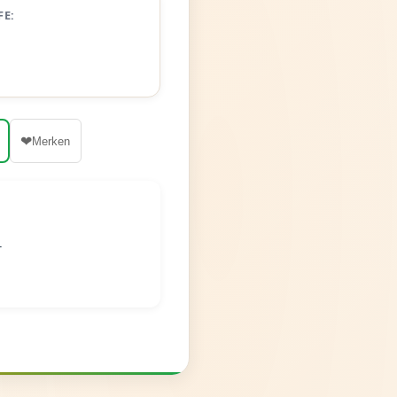
FE:
❤
Merken
r