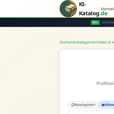
KI-
Startse
Katalog
.de
KI ohne
NEU
Startseite
/
Kategorien
/
Video & 
Profess
📋
📅
Katalogisiert
Aktua