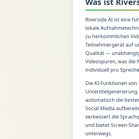
Was ist River
Riverside AI ist eine 
lokale Aufnahmetechno
zu herkömmlichen Vide
Teilnehmergerät auf u
Qualität — unabhängig
Videospuren, was die N
individuell pro Sprec
Die KI-Funktionen von
Untertitelgenerierung 
automatisch die besten
Social Media aufbereit
verbessert die Sprachqu
und bietet Screen-Shar
unterwegs.