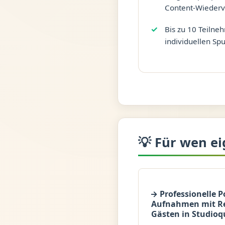
Content-Wieder
Bis zu 10 Teilneh
individuellen Sp
💡 Für wen ei
→ Professionelle P
Aufnahmen mit R
Gästen in Studioq