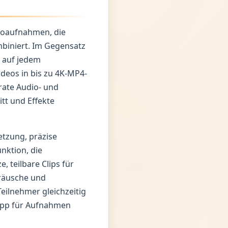
deoaufnahmen, die
biniert. Im Gegensatz
 auf jedem
deos in bis zu 4K-MP4-
rate Audio- und
tt und Effekte
etzung, präzise
nktion, die
 teilbare Clips für
eräusche und
Teilnehmer gleichzeitig
 App für Aufnahmen