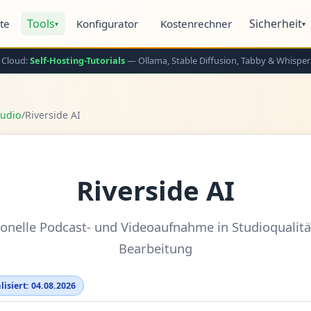
Tools
Sicherheit
ite
Konfigurator
Kostenrechner
▾
▾
 Cloud:
Self-Hosting-Tutorials
— Ollama, Stable Diffusion, Tabby & Whisper
Audio
/
Riverside AI
Riverside AI
ionelle Podcast- und Videoaufnahme in Studioqualität
Bearbeitung
lisiert: 04.08.2026