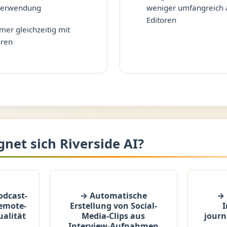
verwendung
weniger umfangreich a
Editoren
mer gleichzeitig mit
uren
gnet sich Riverside AI?
odcast-
→ Automatische
→ 
emote-
Erstellung von Social-
I
ualität
Media-Clips aus
journ
Interview-Aufnahmen