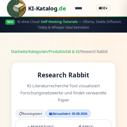
KI-Katalog
.de
🌐
DE
▾
KI ohne Cloud:
Self-Hosting-Tutorials
— Ollama, Stable Diffusion,
NEU
Tabby & Whisper lokal betreiben
Startseite
/
Kategorien
/
Produktivität & KI
/
Research Rabbit
Research Rabbit
KI-Literaturrecherche-Tool visualisiert
Forschungsnetzwerke und findet verwandte
Paper
📋
📅
Katalogisiert
Aktualisiert: 05.08.2026
⭐ BEWERTUNG:
💰 PREIS: