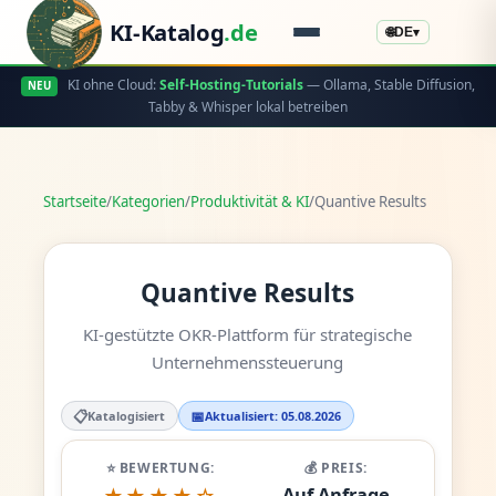
KI-Katalog
.de
🌐
DE
▾
KI ohne Cloud:
Self-Hosting-Tutorials
— Ollama, Stable Diffusion,
NEU
Tabby & Whisper lokal betreiben
Startseite
/
Kategorien
/
Produktivität & KI
/
Quantive Results
Quantive Results
KI-gestützte OKR-Plattform für strategische
Unternehmenssteuerung
📋
📅
Katalogisiert
Aktualisiert: 05.08.2026
⭐ BEWERTUNG:
💰 PREIS:
Auf Anfrage
★★★★☆