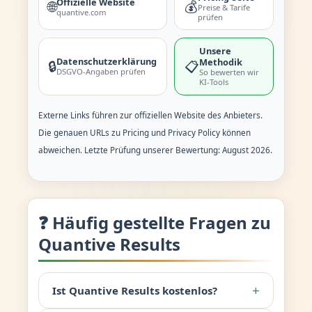
Offizielle Website
🌐
💰
Preise & Tarife
quantive.com
prüfen
Unsere
Datenschutzerklärung
Methodik
🔒
📋
DSGVO-Angaben prüfen
So bewerten wir
KI-Tools
Externe Links führen zur offiziellen Website des Anbieters.
Die genauen URLs zu Pricing und Privacy Policy können
abweichen. Letzte Prüfung unserer Bewertung: August 2026.
❓ Häufig gestellte Fragen zu
Quantive Results
+
Ist Quantive Results kostenlos?