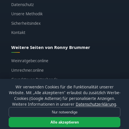
Datenschutz
Unsere Methodik
Sicherheitsindex
Kontakt
Weitere Seiten von Ronny Brummer
Weinratgeber.online
Umrechner.online
Grundsteuer-Ratgeber.de
Wir verwenden Cookies für die Funktionalität unserer
ronnybrummer.de
Website. Mit „Alle akzeptieren" erlaubst du zusätzlich Werbe-
Cookies (Google AdSense) für personalisierte Anzeigen.
Weitere Informationen in unserer
Datenschutzerklärung
.
Nur notwendige
© 2026
KI-Katalog.de
· Alle Bewertungen basieren auf
eigenen Tests · Affiliate-Links sind gekennzeichnet
Alle akzeptieren