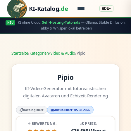
KI-Katalog
.de
🌐
DE
▾
KI ohne Cloud:
Self-Hosting-Tutorials
— Ollama, Stable Diffusion,
NEU
Tabby & Whisper lokal betreiben
Startseite
/
Kategorien
/
Video & Audio
/
Pipio
Pipio
KI-Video-Generator mit fotorealistischen
digitalen Avataren und Echtzeit-Rendering
📋
📅
Katalogisiert
Aktualisiert: 05.08.2026
⭐ BEWERTUNG:
💰 PREIS:
€25-€59/Monat
★★★★☆