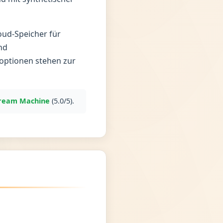
loud-Speicher für
nd
toptionen stehen zur
ream Machine
(5.0/5).