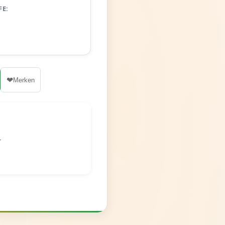
FE:
❤
Merken
r