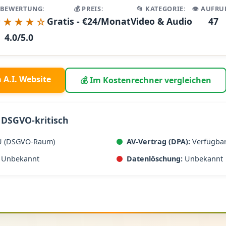
 BEWERTUNG:
💰 PREIS:
📂 KATEGORIE:
👁️ AUFRU
★★★★☆
Gratis - €24/Monat
Video & Audio
47
4.0/5.0
a A.I. Website
💰 Im Kostenrechner vergleichen
 DSGVO-kritisch
U (DSGVO-Raum)
AV-Vertrag (DPA):
Verfügba
Unbekannt
Datenlöschung:
Unbekannt