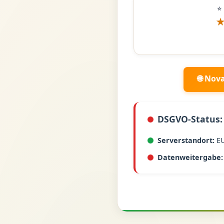
⭐
🌐 Nov
DSGVO-Status:
Serverstandort:
E
Datenweitergabe: