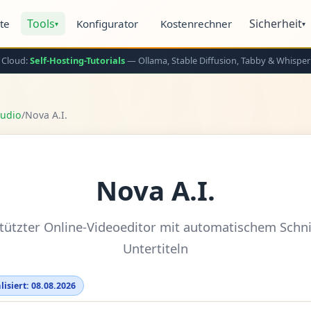
Tools
Sicherheit
ite
Konfigurator
Kostenrechner
▾
▾
 Cloud:
Self-Hosting-Tutorials
— Ollama, Stable Diffusion, Tabby & Whisper
Audio
/
Nova A.I.
Nova A.I.
stützter Online-Videoeditor mit automatischem Schni
Untertiteln
lisiert: 08.08.2026