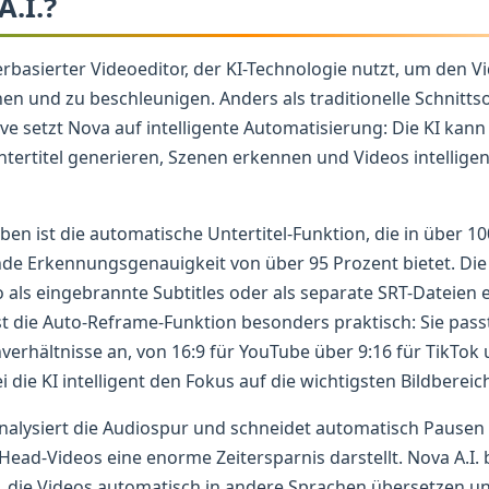
A.I.?
serbasierter Videoeditor, der KI-Technologie nutzt, um den V
hen und zu beschleunigen. Anders als traditionelle Schnitt
ve setzt Nova auf intelligente Automatisierung: Die KI ka
Untertitel generieren, Szenen erkennen und Videos intelligen
n ist die automatische Untertitel-Funktion, die in über 10
de Erkennungsgenauigkeit von über 95 Prozent bietet. Die 
 als eingebrannte Subtitles oder als separate SRT-Dateien 
st die Auto-Reframe-Funktion besonders praktisch: Sie pas
erhältnisse an, von 16:9 für YouTube über 9:16 für TikTok u
die KI intelligent den Fokus auf die wichtigsten Bildbereich
nalysiert die Audiospur und schneidet automatisch Pausen
Head-Videos eine enorme Zeitersparnis darstellt. Nova A.I.
 die Videos automatisch in andere Sprachen übersetzen un