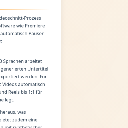
ideoschnitt-Prozess
software wie Premiere
nn automatisch Pausen
t
0 Sprachen arbeitet
generierten Untertitel
exportiert werden. Für
st Videos automatisch
nd Reels bis 1:1 für
e legt.
 heraus, was
 bietet zudem eine
d mit synthetischer