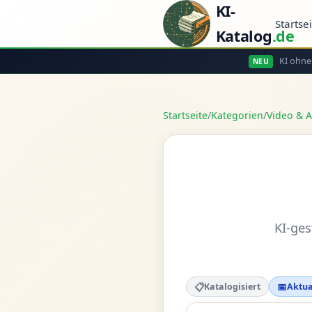
KI-
Startse
Katalog
.de
KI ohne
NEU
Startseite
/
Kategorien
/
Video & 
KI-ge
📋
📅
Katalogisiert
Aktua