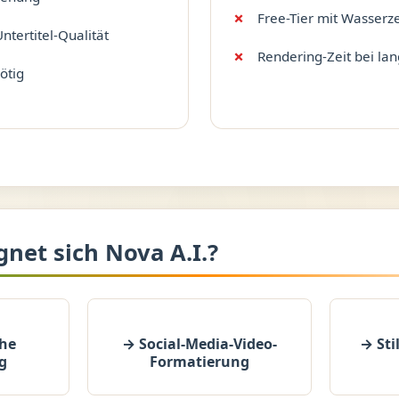
Free-Tier mit Wasserz
tertitel-Qualität
Rendering-Zeit bei la
ötig
gnet sich Nova A.I.?
he
→ Social-Media-Video-
→ Sti
g
Formatierung