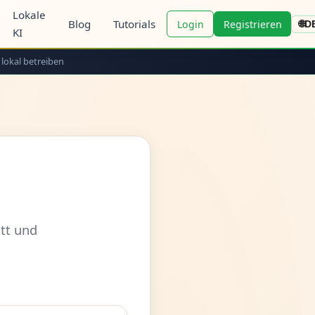
Lokale
Blog
Tutorials
Login
Registrieren
🌐
D
KI
 lokal betreiben
tt und