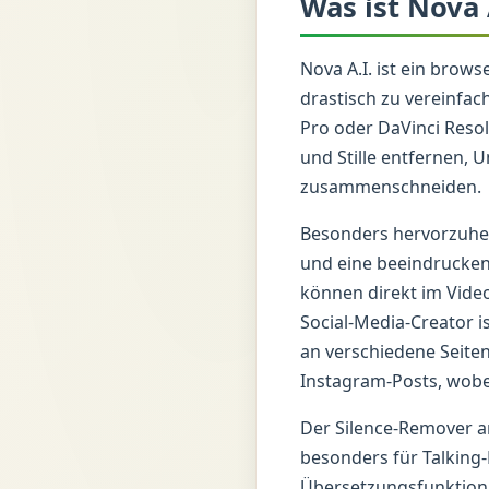
Was ist Nova 
Nova A.I. ist ein brow
drastisch zu vereinfac
Pro oder DaVinci Resol
und Stille entfernen, 
zusammenschneiden.
Besonders hervorzuhebe
und eine beeindrucken
können direkt im Video
Social-Media-Creator i
an verschiedene Seitenv
Instagram-Posts, wobei 
Der Silence-Remover a
besonders für Talking-
Übersetzungsfunktion,