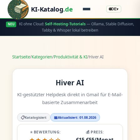
KI-Katalog
.de
🌐
DE
▾
KI ohne Cloud:
Self-Hosting-Tutorials
— Ollama, Stable Diffusion,
NEU
Tabby & Whisper lokal betreiben
Startseite
/
Kategorien
/
Produktivität & KI
/
Hiver AI
Hiver AI
KI-gestützter Helpdesk direkt in Gmail für E-Mail-
basierte Zusammenarbeit
📋
📅
Katalogisiert
Aktualisiert: 01.08.2026
⭐ BEWERTUNG:
💰 PREIS:
€15-€55/Monat
★★★☆☆