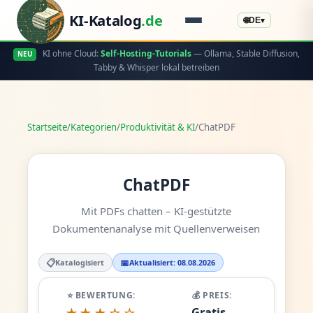
KI-Katalog
.de
🌐
DE
▾
KI ohne Cloud:
Self-Hosting-Tutorials
— Ollama, Stable Diffusion,
NEU
Tabby & Whisper lokal betreiben
Startseite
/
Kategorien
/
Produktivität & KI
/
ChatPDF
ChatPDF
Mit PDFs chatten – KI-gestützte
Dokumentenanalyse mit Quellenverweisen
📋
📅
Katalogisiert
Aktualisiert: 08.08.2026
⭐ BEWERTUNG:
💰 PREIS:
Gratis -
★★★☆☆