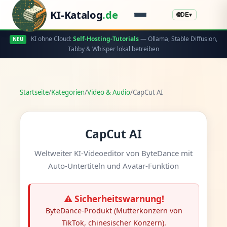
KI-Katalog
.de
🌐
DE
▾
KI ohne Cloud:
Self-Hosting-Tutorials
— Ollama, Stable Diffusion,
NEU
Tabby & Whisper lokal betreiben
Startseite
/
Kategorien
/
Video & Audio
/
CapCut AI
CapCut AI
Weltweiter KI-Videoeditor von ByteDance mit
Auto-Untertiteln und Avatar-Funktion
⚠️ Sicherheitswarnung!
ByteDance-Produkt (Mutterkonzern von
TikTok, chinesischer Konzern).