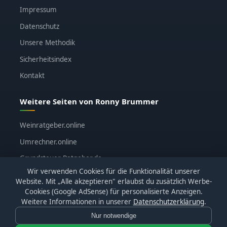
Impressum
Datenschutz
Unsere Methodik
Sicherheitsindex
Kontakt
Weitere Seiten von Ronny Brummer
Weinratgeber.online
Umrechner.online
Grundsteuer-Ratgeber.de
Wir verwenden Cookies für die Funktionalität unserer
ronnybrummer.de
Website. Mit „Alle akzeptieren" erlaubst du zusätzlich Werbe-
Cookies (Google AdSense) für personalisierte Anzeigen.
Weitere Informationen in unserer
Datenschutzerklärung
.
Nur notwendige
© 2026
KI-Katalog.de
· Alle Bewertungen basieren auf