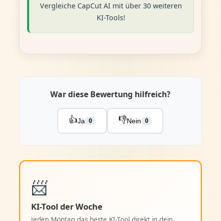
Vergleiche CapCut AI mit über 30 weiteren
KI-Tools!
War diese Bewertung hilfreich?
👍
👎
Ja
Nein
0
0
📨
KI-Tool der Woche
Jeden Montag das beste KI-Tool direkt in dein