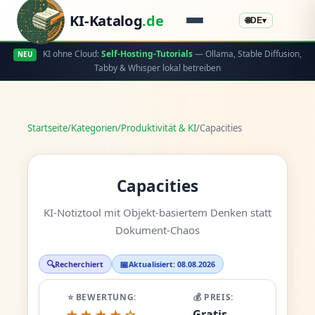
KI-Katalog
.de
🌐
DE
▾
KI ohne Cloud:
Self-Hosting-Tutorials
— Ollama, Stable Diffusion,
NEU
Tabby & Whisper lokal betreiben
Startseite
/
Kategorien
/
Produktivität & KI
/
Capacities
Capacities
KI-Notiztool mit Objekt-basiertem Denken statt
Dokument-Chaos
🔍
📅
Recherchiert
Aktualisiert: 08.08.2026
⭐ BEWERTUNG:
💰 PREIS:
Gratis -
★★★★☆