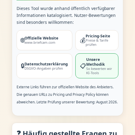
Dieses Tool wurde anhand öffentlich verfügbarer
Informationen katalogisiert. Nutzer-Bewertungen
sind besonders willkommen:
Pricing-Seite
Offizielle Website
🌐
💰
Preise & Tarife
www.briefcam.com
prüfen
Unsere
Datenschutzerklärung
Methodik
🔒
📋
DSGVO-Angaben prüfen
So bewerten wir
KI-Tools
Externe Links führen zur offiziellen Website des Anbieters.
Die genauen URLs zu Pricing und Privacy Policy können
abweichen. Letzte Prüfung unserer Bewertung: August 2026.
❓ Häufig gestellte Fragen zu