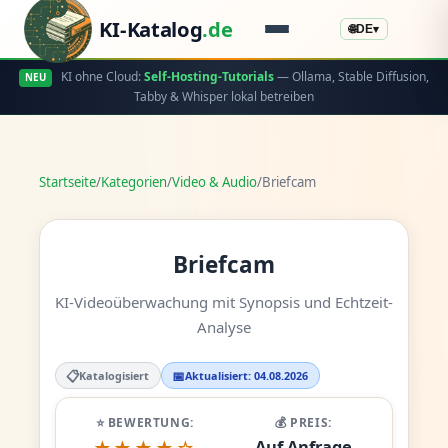
KI-Katalog
.de
🌐
DE
▾
KI ohne Cloud:
Self-Hosting-Tutorials
— Ollama, Stable Diffusion,
NEU
Tabby & Whisper lokal betreiben
Startseite
/
Kategorien
/
Video & Audio
/
Briefcam
Briefcam
KI-Videoüberwachung mit Synopsis und Echtzeit-
Analyse
📋
📅
Katalogisiert
Aktualisiert: 04.08.2026
⭐ BEWERTUNG:
💰 PREIS:
Auf Anfrage
★★★★☆