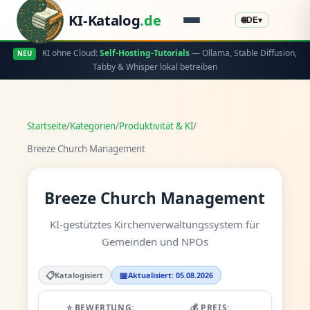
KI-Katalog
.de
🌐
DE
▾
KI ohne Cloud:
Self-Hosting-Tutorials
— Ollama, Stable Diffusion,
NEU
Tabby & Whisper lokal betreiben
Startseite
/
Kategorien
/
Produktivität & KI
/
Breeze Church Management
Breeze Church Management
KI-gestütztes Kirchenverwaltungssystem für
Gemeinden und NPOs
📋
📅
Katalogisiert
Aktualisiert: 05.08.2026
⭐ BEWERTUNG:
💰 PREIS: