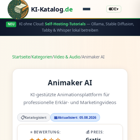
KI-Katalog
.de
🌐
DE
▾
KI ohne Cloud:
Self-Hosting-Tutorials
— Ollama, Stable Diffusion,
NEU
Tabby & Whisper lokal betreiben
Startseite
/
Kategorien
/
Video & Audio
/
Animaker AI
Animaker AI
KI-gestützte Animationsplattform für
professionelle Erklär- und Marketingvideos
📋
📅
Katalogisiert
Aktualisiert: 05.08.2026
⭐ BEWERTUNG:
💰 PREIS:
Gratis -
★★★☆☆