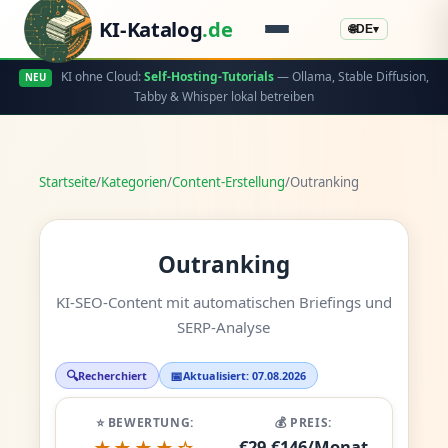
KI-Katalog
.de
🌐
DE
▾
KI ohne Cloud:
Self-Hosting-Tutorials
— Ollama, Stable Diffusion,
NEU
Tabby & Whisper lokal betreiben
Startseite
/
Kategorien
/
Content-Erstellung
/
Outranking
Outranking
KI-SEO-Content mit automatischen Briefings und
SERP-Analyse
🔍
📅
Recherchiert
Aktualisiert: 07.08.2026
⭐ BEWERTUNG:
💰 PREIS:
€29-€146/Monat
★★★★☆