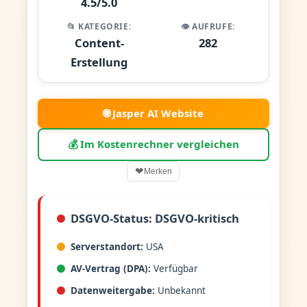
4.5/5.0
📂 KATEGORIE:
👁️ AUFRUFE:
Content-
282
Erstellung
🌐 Jasper AI Website
💰 Im Kostenrechner vergleichen
❤
Merken
DSGVO-Status: DSGVO-kritisch
Serverstandort:
USA
AV-Vertrag (DPA):
Verfügbar
Datenweitergabe:
Unbekannt