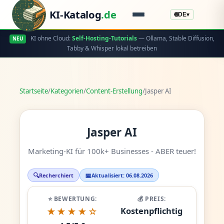
KI-Katalog
.de
🌐
DE
▾
KI ohne Cloud:
Self-Hosting-Tutorials
— Ollama, Stable Diffusion,
NEU
Tabby & Whisper lokal betreiben
Startseite
/
Kategorien
/
Content-Erstellung
/
Jasper AI
Jasper AI
Marketing-KI für 100k+ Businesses - ABER teuer!
🔍
📅
Recherchiert
Aktualisiert: 06.08.2026
⭐ BEWERTUNG:
💰 PREIS:
Kostenpflichtig
★★★★☆