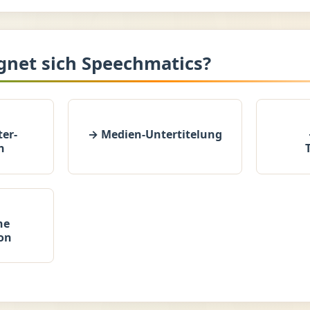
gnet sich Speechmatics?
er-
→ Medien-Untertitelung
n
he
on