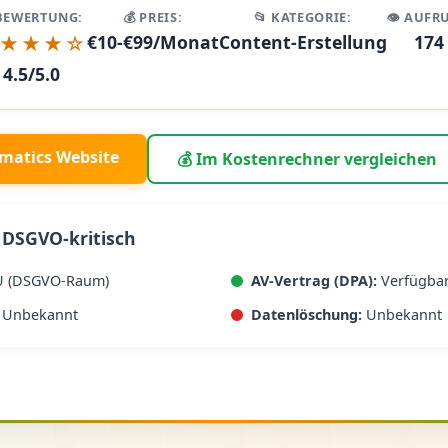
BEWERTUNG:
💰 PREIS:
📂 KATEGORIE:
👁️ AUFR
★★★☆
€10-€99/Monat
Content-Erstellung
174
4.5/5.0
hmatics Website
💰 Im Kostenrechner vergleichen
 DSGVO-kritisch
U (DSGVO-Raum)
AV-Vertrag (DPA):
Verfügba
Unbekannt
Datenlöschung:
Unbekannt