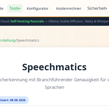
Tools
Sicherheit
ite
Konfigurator
Kostenrechner
▾
▾
 Cloud:
Self-Hosting-Tutorials
— Ollama, Stable Diffusion, Tabby & Whisper
rstellung
/
Speechmatics
Speechmatics
acherkennung mit Branchführender Genauigkeit für 
Sprachen
isiert: 08.08.2026