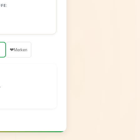
UFE:
❤
Merken
r