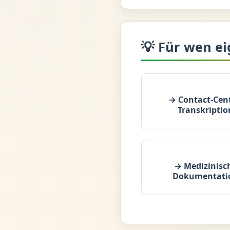
💡 Für wen ei
→ Contact-Cent
Transkriptio
→ Medizinisc
Dokumentati