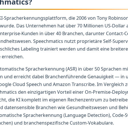
chmatics?
KI-Spracherkennungsplattform, die 2006 von Tony Robinson 
urde. Das Unternehmen hat über 70 Millionen US-Dollar 
nterprise-Kunden in über 40 Branchen, darunter Contact-C
dheitswesen. Speechmatics nutzt proprietäre Self-Supervi
chliches Labeling trainiert werden und damit eine breite
 erreichen.
automatische Spracherkennung (ASR) in über 50 Sprachen mi
on und erreicht dabei Branchenführende Genauigkeit — in 
oogle Cloud Speech und Amazon Transcribe. Im Vergleich 
hmatics den einzigartigen Vorteil einer On-Premise-Deploy
t, die KI komplett im eigenen Rechenzentrum zu betreibe
 datensensible Branchen wie Gesundheitswesen und Behö
omatische Spracherkennung (Language Detection), Code-Sw
achen) und branchenspezifische Custom-Vokabulare.