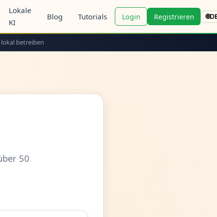
Lokale
Blog
Tutorials
Login
Registrieren
🌐
D
KI
 lokal betreiben
über 50