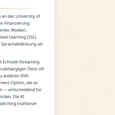
an der University of
an Finanzierung
enter, Medien,
sed Learning (SSL)
re Sprachabdeckung als
t Echtzeit-Streaming
unabhängigen Tests oft
zu anderen ASR-
ment-Option, die es
n — entscheidend für
rden. Die KI
itching (nahtloser