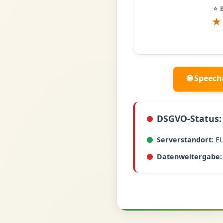
⭐ 
★
🌐 Speec
DSGVO-Status:
Serverstandort:
E
Datenweitergabe: