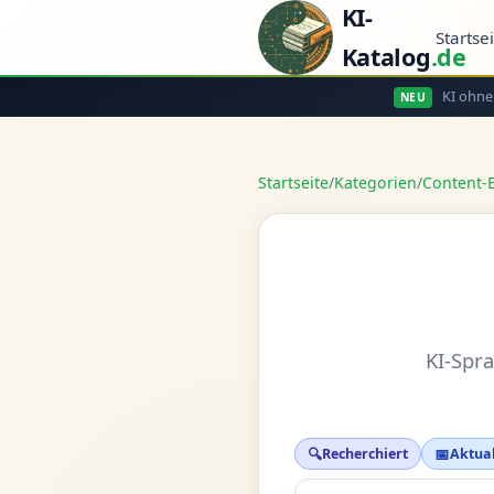
KI-
Startse
Katalog
.de
KI ohne
NEU
Startseite
/
Kategorien
/
Content-E
KI-Spr
🔍
📅
Recherchiert
Aktual