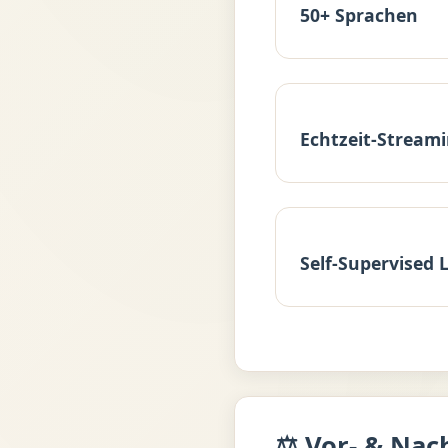
50+ Sprachen
Echtzeit-Stream
Self-Supervised 
⚖️ Vor- & Nac