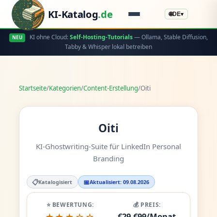
KI-Katalog
.de
🌐
DE
▾
KI ohne Cloud:
Self-Hosting-Tutorials
— Ollama, Stable Diffusion,
NEU
Tabby & Whisper lokal betreiben
Startseite
/
Kategorien
/
Content-Erstellung
/
Oiti
Oiti
KI-Ghostwriting-Suite für LinkedIn Personal
Branding
📋
📅
Katalogisiert
Aktualisiert: 09.08.2026
⭐ BEWERTUNG:
💰 PREIS:
€29-€99/Monat
★★★☆☆