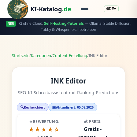
KI-Katalog
.de
🌐
DE
▾
KI ohne Cloud:
Self-Hosting-Tutorials
— Ollama, Stable Diffusion,
NEU
Tabby & Whisper lokal betreiben
Startseite
/
Kategorien
/
Content-Erstellung
/
INK Editor
INK Editor
SEO-KI-Schreibassistent mit Ranking-Predictions
🔍
📅
Recherchiert
Aktualisiert: 05.08.2026
⭐ BEWERTUNG:
💰 PREIS:
Gratis -
★★★★☆