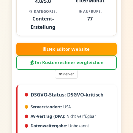
€109/Monat
4.0/5.0
📂 KATEGORIE:
👁️ AUFRUFE:
Content-
77
Erstellung
🌐 INK Editor Website
💰 Im Kostenrechner vergleichen
❤
Merken
DSGVO-Status: DSGVO-kritisch
Serverstandort:
USA
AV-Vertrag (DPA):
Nicht verfügbar
Datenweitergabe:
Unbekannt