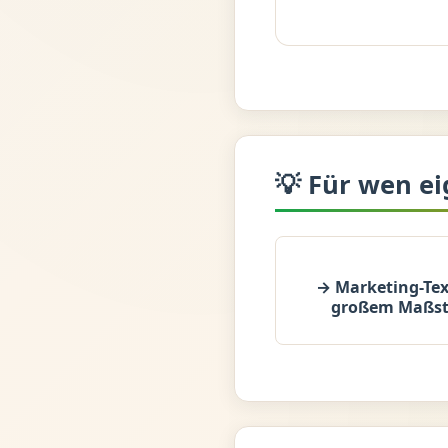
💡 Für wen ei
→ Marketing-Tex
großem Maßs