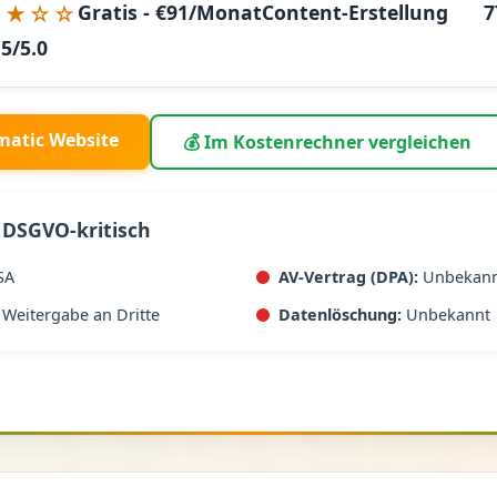
★★☆☆
Gratis - €91/Monat
Content-Erstellung
7
.5/5.0
matic Website
💰 Im Kostenrechner vergleichen
 DSGVO-kritisch
SA
AV-Vertrag (DPA):
Unbekan
Weitergabe an Dritte
Datenlöschung:
Unbekannt