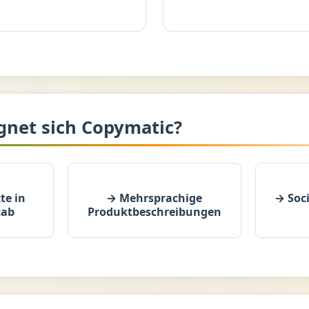
gnet sich Copymatic?
te in
→ Mehrsprachige
→ Soc
tab
Produktbeschreibungen