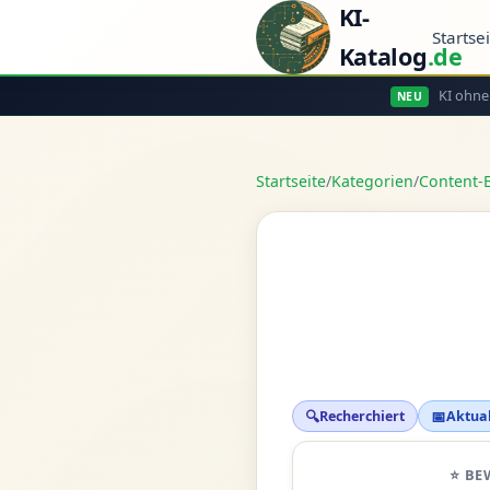
KI-
Startse
Katalog
.de
KI ohne
NEU
Startseite
/
Kategorien
/
Content-E
🔍
📅
Recherchiert
Aktual
⭐ BE