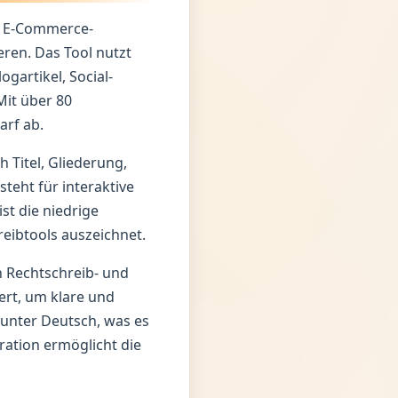
n, E-Commerce-
eren. Das Tool nutzt
gartikel, Social-
it über 80
rf ab.
h Titel, Gliederung,
steht für interaktive
t die niedrige
reibtools auszeichnet.
on Rechtschreib- und
rt, um klare und
runter Deutsch, was es
ration ermöglicht die