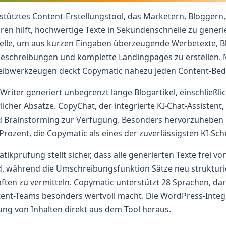
estütztes Content-Erstellungstool, das Marketern, Blogger
en hilft, hochwertige Texte in Sekundenschnelle zu generi
delle, um aus kurzen Eingaben überzeugende Werbetexte, Blo
eschreibungen und komplette Landingpages zu erstellen. M
eibwerkzeugen deckt Copymatic nahezu jeden Content-Beda
riter generiert unbegrenzt lange Blogartikel, einschließlic
icher Absätze. CopyChat, der integrierte KI-Chat-Assistent, 
d Brainstorming zur Verfügung. Besonders hervorzuheben is
 Prozent, die Copymatic als eines der zuverlässigsten KI-Sch
ikprüfung stellt sicher, dass alle generierten Texte frei v
, während die Umschreibungsfunktion Sätze neu strukturie
ten zu vermitteln. Copymatic unterstützt 28 Sprachen, da
tent-Teams besonders wertvoll macht. Die WordPress-Integ
ung von Inhalten direkt aus dem Tool heraus.