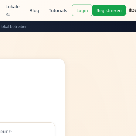
Lokale
Blog
Tutorials
Login
Registrieren
🌐
D
KI
 lokal betreiben
FRUFE: