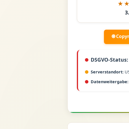
★
3
🌐 Copy
DSGVO-Status:
Serverstandort:
U
Datenweitergabe: