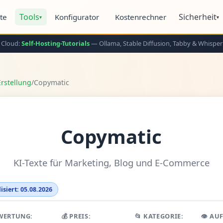
Tools
Sicherheit
ite
Konfigurator
Kostenrechner
▾
▾
 Cloud:
Self-Hosting-Tutorials
— Ollama, Stable Diffusion, Tabby & Whisper
rstellung
/
Copymatic
Copymatic
KI-Texte für Marketing, Blog und E-Commerce
isiert: 05.08.2026
WERTUNG:
💰 PREIS:
📂 KATEGORIE:
👁️ AU