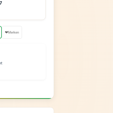
7
❤
Merken
nt