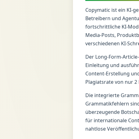
Copymatic ist ein KI-g
Betreibern und Agentur
fortschrittliche KI-Mo
Media-Posts, Produktb
verschiedenen KI-Schr
Der Long-Form-Article-W
Einleitung und ausführl
Content-Erstellung un
Plagiatsrate von nur 2
Die integrierte Grammat
Grammatikfehlern sind
überzeugende Botschaf
für internationale Con
nahtlose Veröffentlich