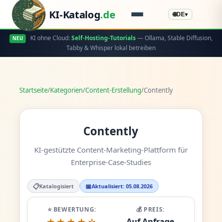
KI-Katalog
.de
🌐
DE
▾
KI ohne Cloud:
Self-Hosting-Tutorials
— Ollama, Stable Diffusion,
NEU
Tabby & Whisper lokal betreiben
Startseite
/
Kategorien
/
Content-Erstellung
/
Contently
Contently
KI-gestützte Content-Marketing-Plattform für
Enterprise-Case-Studies
📋
📅
Katalogisiert
Aktualisiert: 05.08.2026
⭐ BEWERTUNG:
💰 PREIS:
Auf Anfrage
★★★★☆