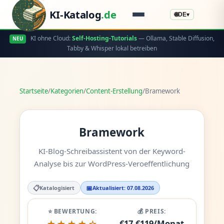
KI-Katalog
.de
🌐
DE
▾
KI ohne Cloud:
Self-Hosting-Tutorials
— Ollama, Stable Diffusion,
NEU
Tabby & Whisper lokal betreiben
Startseite
/
Kategorien
/
Content-Erstellung
/
Bramework
Bramework
KI-Blog-Schreibassistent von der Keyword-
Analyse bis zur WordPress-Veroeffentlichung
📋
📅
Katalogisiert
Aktualisiert: 07.08.2026
⭐ BEWERTUNG:
💰 PREIS:
€17-€119/Monat
★★★★☆