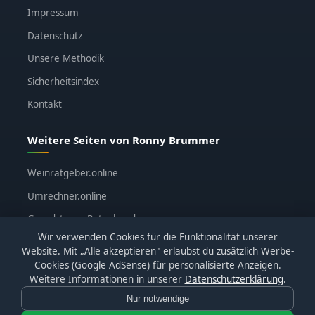
Impressum
Datenschutz
Unsere Methodik
Sicherheitsindex
Kontakt
Weitere Seiten von Ronny Brummer
Weinratgeber.online
Umrechner.online
Grundsteuer-Ratgeber.de
Wir verwenden Cookies für die Funktionalität unserer
ronnybrummer.de
Website. Mit „Alle akzeptieren" erlaubst du zusätzlich Werbe-
Cookies (Google AdSense) für personalisierte Anzeigen.
Weitere Informationen in unserer
Datenschutzerklärung
.
Nur notwendige
© 2026
KI-Katalog.de
· Alle Bewertungen basieren auf
eigenen Tests · Affiliate-Links sind gekennzeichnet