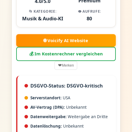
Premium
4.0/5.0
📂 KATEGORIE:
👁️ AUFRUFE:
Musik & Audio-KI
80
🌐 Voicify AI Website
💰 Im Kostenrechner vergleichen
❤
Merken
DSGVO-Status: DSGVO-kritisch
Serverstandort:
USA
AV-Vertrag (DPA):
Unbekannt
Datenweitergabe:
Weitergabe an Dritte
Datenlöschung:
Unbekannt