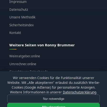
Impressum
Datenschutz
Unsere Methodik
Sicherheitsindex
Kontakt
Weitere Seiten von Ronny Brummer
Weinratgeber.online
Umrechner.online
Grundsteuer-Ratgeber.de
Wir verwenden Cookies für die Funktionalität unserer
ronnybrummer.de
Website. Mit „Alle akzeptieren" erlaubst du zusätzlich Werbe-
Cookies (Google AdSense) für personalisierte Anzeigen.
Weitere Informationen in unserer
Datenschutzerklärung
.
Nur notwendige
© 2026
KI-Katalog.de
· Alle Bewertungen basieren auf
eigenen Tests · Affiliate-Links sind gekennzeichnet