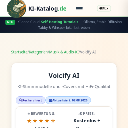
KI-Katalog
.de
🌐
DE
▾
KI ohne Cloud:
Self-Hosting-Tutorials
— Ollama, Stable Diffusion,
NEU
Tabby & Whisper lokal betreiben
Startseite
/
Kategorien
/
Musik & Audio-KI
/
Voicify AI
Voicify AI
KI-Stimmmodelle und -Covers mit HiFi-Qualität
🔍
📅
Recherchiert
Aktualisiert: 08.08.2026
⭐ BEWERTUNG:
💰 PREIS:
Kostenlos +
★★★★☆