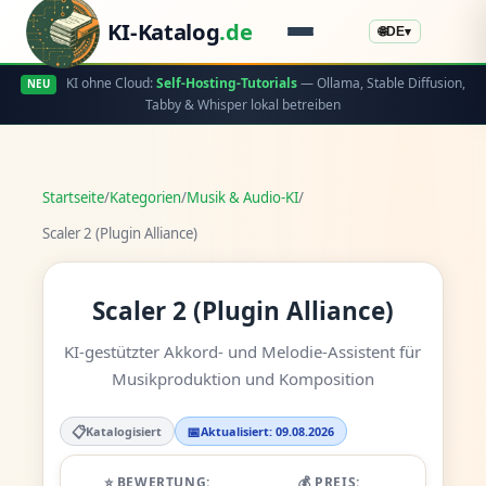
KI-Katalog
.de
🌐
DE
▾
KI ohne Cloud:
Self-Hosting-Tutorials
— Ollama, Stable Diffusion,
NEU
Tabby & Whisper lokal betreiben
Startseite
/
Kategorien
/
Musik & Audio-KI
/
Scaler 2 (Plugin Alliance)
Scaler 2 (Plugin Alliance)
KI-gestützter Akkord- und Melodie-Assistent für
Musikproduktion und Komposition
📋
📅
Katalogisiert
Aktualisiert: 09.08.2026
⭐ BEWERTUNG:
💰 PREIS: