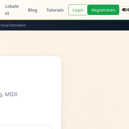
Lokale
Blog
Tutorials
Login
Registrieren
🌐
D
KI
 lokal betreiben
g, MIDI-