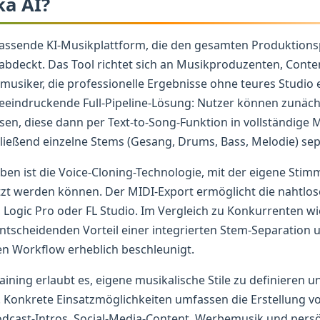
ka AI?
fassende KI-Musikplattform, die den gesamten Produktions
abdeckt. Das Tool richtet sich an Musikproduzenten, Conten
usiker, die professionelle Ergebnisse ohne teures Studio 
beeindruckende Full-Pipeline-Lösung: Nutzer können zunäch
ssen, diese dann per Text-to-Song-Funktion in vollständige
eßend einzelne Stems (Gesang, Drums, Bass, Melodie) sep
n ist die Voice-Cloning-Technologie, mit der eigene Stimm
zt werden können. Der MIDI-Export ermöglicht die nahtlos
 Logic Pro oder FL Studio. Im Vergleich zu Konkurrenten w
ntscheidenden Vorteil einer integrierten Stem-Separation 
en Workflow erheblich beschleunigt.
ining erlaubt es, eigene musikalische Stile zu definieren u
n. Konkrete Einsatzmöglichkeiten umfassen die Erstellung 
odcast-Intros, Social-Media-Content, Werbemusik und persö