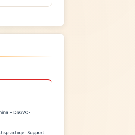
China – DSGVO-
schsprachiger Support