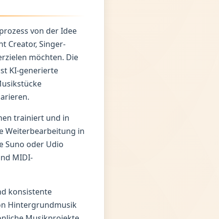
prozess von der Idee
t Creator, Singer-
erzielen möchten. Die
st KI-generierte
 Musikstücke
arieren.
en trainiert und in
e Weiterbearbeitung in
ie Suno oder Udio
und MIDI-
nd konsistente
von Hintergrundmusik
nliche Musikprojekte.