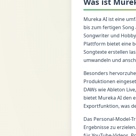
Was ist Mure
Mureka AI ist eine um
bis zum fertigen Song 
Songwriter und Hobbym
Plattform bietet eine 
Songtexte erstellen la
umwandeln und anschli
Besonders hervorzuhebe
Produktionen eingeset
DAWs wie Ableton Live,
bietet Mureka AI den e
Exportfunktion, was d
Das Personal-Model-Tra
Ergebnisse zu erziele
für YouTube-Videos, P