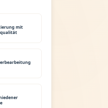
tierung mit
qualität
terbearbeitung
hiedener
le