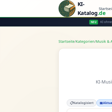
KI-
Startse
Katalog
.de
KI ohne
NEU
Startseite
/
Kategorien
/
Musik & 
KI-Musi
📋
📅
Katalogisiert
Aktua