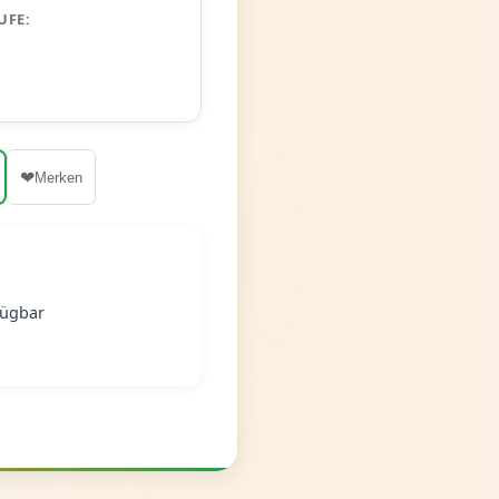
UFE:
❤
Merken
fügbar