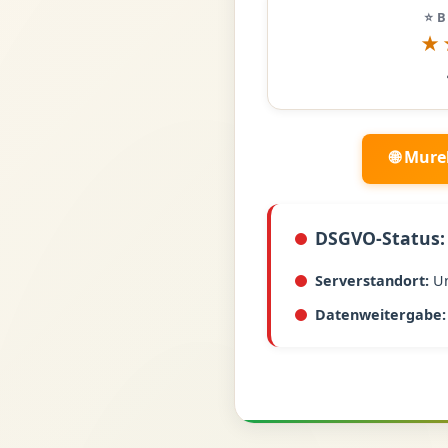
⭐ 
★
🌐 Mure
DSGVO-Status:
Serverstandort:
U
Datenweitergabe: