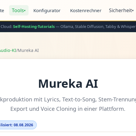
Tools
Sicherheit
ite
Konfigurator
Kostenrechner
▾
▾
 Cloud:
Self-Hosting-Tutorials
— Ollama, Stable Diffusion, Tabby & Whisper
Audio-KI
/
Mureka AI
Mureka AI
kproduktion mit Lyrics, Text-to-Song, Stem-Trennun
Export und Voice Cloning in einer Plattform.
lisiert: 08.08.2026