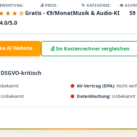
BEWERTUNG:
💰 PREIS:
📂 KATEGORIE:
👁️ AUFR
★★★☆
Gratis - €9/Monat
Musik & Audio-KI
59
4.0/5.0
ka AI Website
💰 Im Kostenrechner vergleichen
 DSGVO-kritisch
nbekannt
AV-Vertrag (DPA):
Nicht ver
Unbekannt
Datenlöschung:
Unbekannt