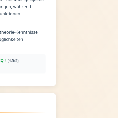
rungen, während
Funktionen
ktheorie-Kenntnisse
glichkeiten
EQ 4
(4.5/5),