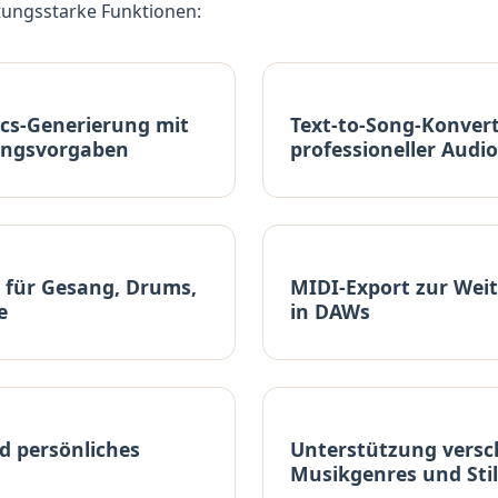
stungsstarke Funktionen:
ics-Generierung mit
Text-to-Song-Konver
ungsvorgaben
professioneller Audio
 für Gesang, Drums,
MIDI-Export zur Wei
e
in DAWs
d persönliches
Unterstützung versc
Musikgenres und Sti