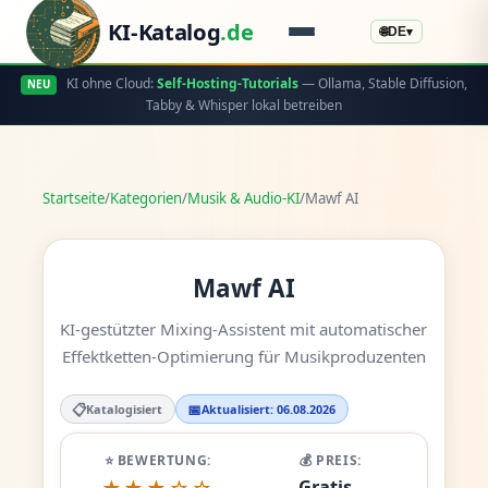
KI-Katalog
.de
🌐
DE
▾
KI ohne Cloud:
Self-Hosting-Tutorials
— Ollama, Stable Diffusion,
NEU
Tabby & Whisper lokal betreiben
Startseite
/
Kategorien
/
Musik & Audio-KI
/
Mawf AI
Mawf AI
KI-gestützter Mixing-Assistent mit automatischer
Effektketten-Optimierung für Musikproduzenten
📋
📅
Katalogisiert
Aktualisiert: 06.08.2026
⭐ BEWERTUNG:
💰 PREIS:
Gratis -
★★★☆☆