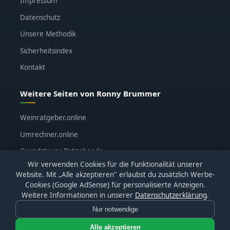
Impressum
Datenschutz
Unsere Methodik
Sicherheitsindex
Kontakt
Weitere Seiten von Ronny Brummer
Weinratgeber.online
Umrechner.online
Grundsteuer-Ratgeber.de
Wir verwenden Cookies für die Funktionalität unserer
ronnybrummer.de
Website. Mit „Alle akzeptieren" erlaubst du zusätzlich Werbe-
Cookies (Google AdSense) für personalisierte Anzeigen.
Weitere Informationen in unserer
Datenschutzerklärung
.
Nur notwendige
© 2026
KI-Katalog.de
· Alle Bewertungen basieren auf
eigenen Tests · Affiliate-Links sind gekennzeichnet
Alle akzeptieren