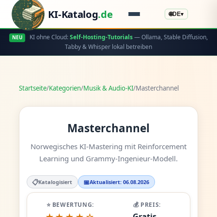
KI-Katalog
.de
🌐
DE
▾
KI ohne Cloud:
Self-Hosting-Tutorials
— Ollama, Stable Diffusion,
NEU
Tabby & Whisper lokal betreiben
Startseite
/
Kategorien
/
Musik & Audio-KI
/
Masterchannel
Masterchannel
Norwegisches KI-Mastering mit Reinforcement
Learning und Grammy-Ingenieur-Modell.
📋
📅
Katalogisiert
Aktualisiert: 06.08.2026
⭐ BEWERTUNG:
💰 PREIS:
Gratis -
★★★★☆