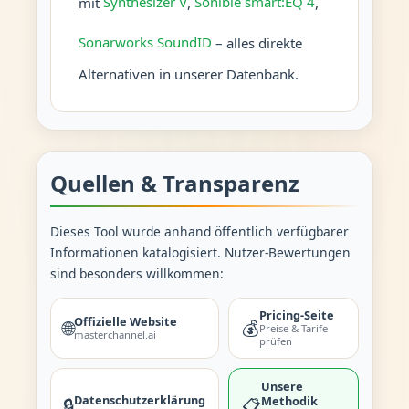
mit
Synthesizer V
,
Sonible smart:EQ 4
,
Sonarworks SoundID
– alles direkte
Alternativen in unserer Datenbank.
Quellen & Transparenz
Dieses Tool wurde anhand öffentlich verfügbarer
Informationen katalogisiert. Nutzer-Bewertungen
sind besonders willkommen:
Pricing-Seite
Offizielle Website
🌐
💰
Preise & Tarife
masterchannel.ai
prüfen
Unsere
Datenschutzerklärung
Methodik
🔒
📋