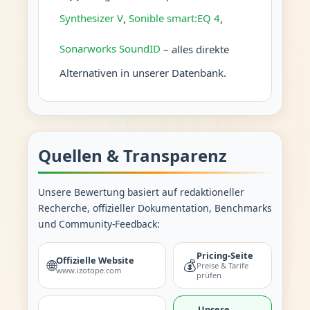
Synthesizer V
,
Sonible smart:EQ 4
,
Sonarworks SoundID
– alles direkte
Alternativen in unserer Datenbank.
Quellen & Transparenz
Unsere Bewertung basiert auf redaktioneller
Recherche, offizieller Dokumentation, Benchmarks
und Community-Feedback:
Pricing-Seite
Offizielle Website
🌐
💰
Preise & Tarife
www.izotope.com
prüfen
Unsere