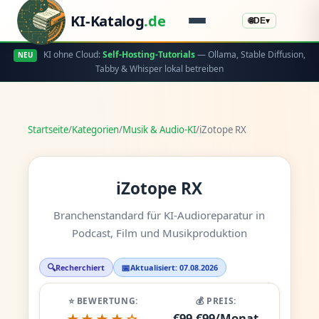
KI-Katalog
.de
🌐
DE
▾
KI ohne Cloud:
Self-Hosting-Tutorials
— Ollama, Stable Diffusion,
NEU
Tabby & Whisper lokal betreiben
Startseite
/
Kategorien
/
Musik & Audio-KI
/
iZotope RX
iZotope RX
Branchenstandard für KI-Audioreparatur in
Podcast, Film und Musikproduktion
🔍
📅
Recherchiert
Aktualisiert: 07.08.2026
⭐ BEWERTUNG:
💰 PREIS:
€99-€99/Monat
★★★★☆