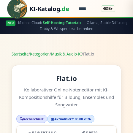
KI-Katalog
.de
🌐
DE
▾
KI ohne Cloud:
Self-Hosting-Tutorials
— Ollama, Stable Diffusion,
NEU
Tabby & Whisper lokal betreiben
Startseite
/
Kategorien
/
Musik & Audio-KI
/
Flat.io
Flat.io
Kollaborativer Online-Noteneditor mit KI-
Kompositionshilfe für Bildung, Ensembles und
Songwriter
🔍
📅
Recherchiert
Aktualisiert: 06.08.2026
⭐ BEWERTUNG:
💰 PREIS: