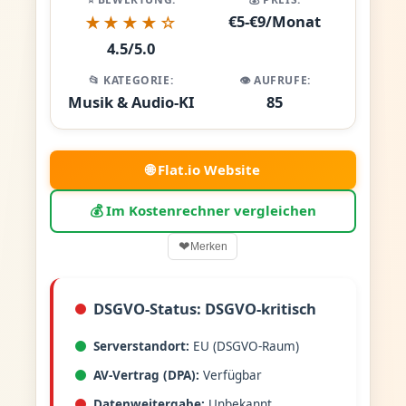
€5-€9/Monat
★★★★☆
4.5/5.0
📂 KATEGORIE:
👁️ AUFRUFE:
Musik & Audio-KI
85
🌐 Flat.io Website
💰 Im Kostenrechner vergleichen
❤
Merken
DSGVO-Status: DSGVO-kritisch
Serverstandort:
EU (DSGVO-Raum)
AV-Vertrag (DPA):
Verfügbar
Datenweitergabe:
Unbekannt