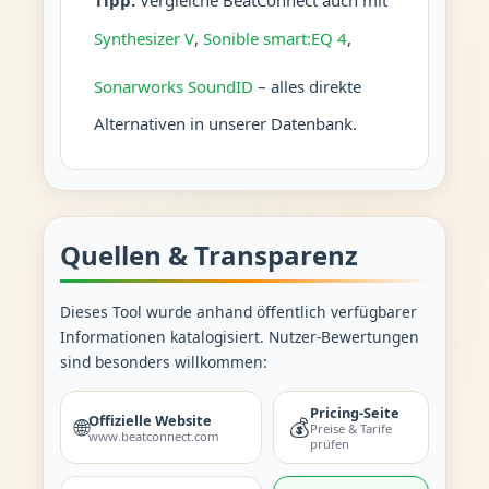
Tipp:
Vergleiche BeatConnect auch mit
Synthesizer V
,
Sonible smart:EQ 4
,
Sonarworks SoundID
– alles direkte
Alternativen in unserer Datenbank.
Quellen & Transparenz
Dieses Tool wurde anhand öffentlich verfügbarer
Informationen katalogisiert. Nutzer-Bewertungen
sind besonders willkommen:
Pricing-Seite
Offizielle Website
🌐
💰
Preise & Tarife
www.beatconnect.com
prüfen