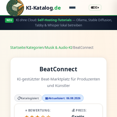
KI-Katalog
.de
🌐
DE
▾
KI ohne Cloud:
Self-Hosting-Tutorials
— Ollama, Stable Diffusion,
NEU
Tabby & Whisper lokal betreiben
Startseite
/
Kategorien
/
Musik & Audio-KI
/
BeatConnect
BeatConnect
KI-gestützter Beat-Marktplatz für Produzenten
und Künstler
📋
📅
Katalogisiert
Aktualisiert: 06.08.2026
⭐ BEWERTUNG:
💰 PREIS:
Gratis -
★★★☆☆